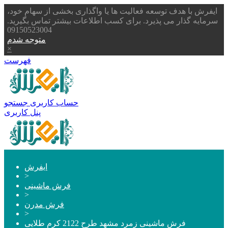
ایفرش با هدف توسعه فعالیت ها یا واگذاری بخشی از سهام خود،
سرمایه گذار می پذیرد. برای کسب اطلاعات بیشتر تماس بگیرید.
09150523004
متوجه شدم
×
فهرست
حساب کاربری
جستجو
پنل کاربری
ایفرش
>
فرش ماشینی
>
فرش مدرن
>
فرش ماشینی زمرد مشهد طرح 2122 کرم طلایی