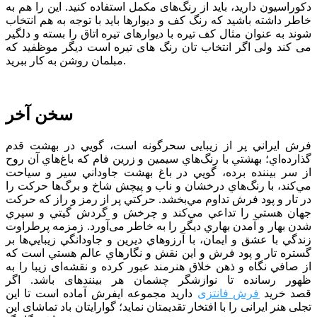
دکوراسیون دارید، باید از رنگ‌های مکمل استفاده کنید. این را هم به
خاطر داشته باشید که رنگ کف و دیوارها باید با توجه به هم انتخاب
شوند به عنوان مثال کف تیره با دیوارهای تیره اتاق را بسته و دلگیر
می کند ولی اگر انتخاب تان رنگ های تیره است دیگر موظفید که
مبلمان روشن به کار ببرید.
سخن آخر
فرش ايراني پر از زيبایی سحرگونه است، گويي در بهشت قدم
گذارده‌اي؛ بهشتي با رنگ‌هاي سيمين و زرين فام كه باغ‌هاي آن روح
از سر بيننده برده، ‌گويي در باغ بهشت جاوداني سير و سياحت
مي‌كند، با رنگ‌هاي درخشان و ناب و پیچش شاخ و برگ‌ها حركت را
در تار و پود فرش تداوم مي‌بخشد. حركتي پر از رمز و راز كه حركت
جهان هستي را تداعي مي‌كند و چرخش و گردش گيتي و سپري
شدن بهار و آمدن بهاري ديگر را به خاطر می‌آورد. زمزمه پرطراوت
زندگي با عشق و ايمان، با آرزوهاي ديرين و جاودانگي زيبايي‌ها بر
گستره تار و پود فرش و اين نقش و نگارهاي عالم هستي است كه
از صافي نگاه و ذهن خلاق هنرمند عبور كرده و نقشه‌ای زیبا را به
ظهور رسانده تا نوازشگر چشمان هر بیننده­ای باشد. اگر
قصد خرید
فرش فانتزی
دارید مجموعه ایفرش آماده است تا این
تجلی هنر ایرانی را با افتخار تقدیمتان نماید؛ گوارایتان باد تماشای این