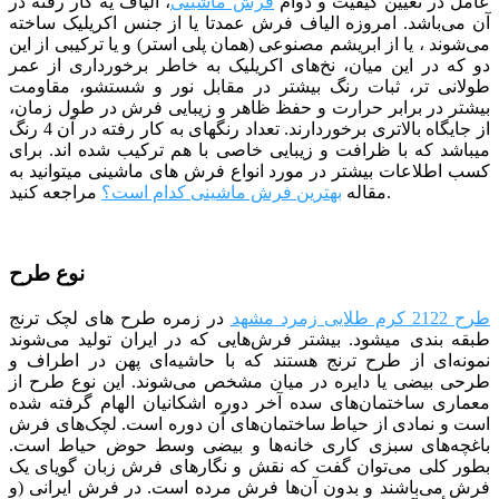
عامل در تعیین کیفیت و دوام
فرش ماشینی
، الیاف یه کار رفته در
آن می‌باشد. امروزه الیاف فرش عمدتا یا از جنس اکریلیک ساخته
می‌شوند ، یا از ابریشم مصنوعی (همان پلی استر) و یا ترکیبی از این
دو که در این میان، نخ‌های اکریلیک به خاطر برخورداری از عمر
طولانی تر، ثبات رنگ بیشتر در مقابل نور و شستشو، مقاومت
بیشتر در برابر حرارت و حفظ ظاهر و زیبایی فرش در طول زمان،
از جایگاه بالاتری برخوردارند. تعداد رنگ­­های به کار رفته در آن 4 رنگ
می­باشد که با ظرافت و زیبایی خاصی با هم ترکیب شده­ اند.
برای
کسب اطلاعات بیشتر در مورد انواع فرش های ماشینی میتوانید به
مراجعه کنید.
مقاله
بهترین فرش ماشینی کدام است؟
نوع طرح
طرح 2122 کرم طلایی زمرد مشهد
در زمره طرح های لچک ترنج
طبقه بندی می­شود. بیشتر فرش‌هایی که در ایران تولید می‌شوند
نمونه‌ای از طرح ترنج هستند که با حاشیه‌ای پهن در اطراف و
طرحی بیضی یا دایره در میان مشخص می‌شوند. این نوع طرح از
معماری ساختمان‌های سده آخر دوره اشکانیان الهام گرفته شده
است و نمادی از حیاط ساختمان‌های آن دوره است. لچک‌های فرش
باغچه‌های سبزی کاری خانه‌ها و بیضی وسط حوض حیاط است.
بطور کلی می‌توان گفت که نقش و نگارهای فرش زبان گویای یک
فرش می‌باشند و بدون آن‌ها فرش مرده است. در فرش ایرانی (و