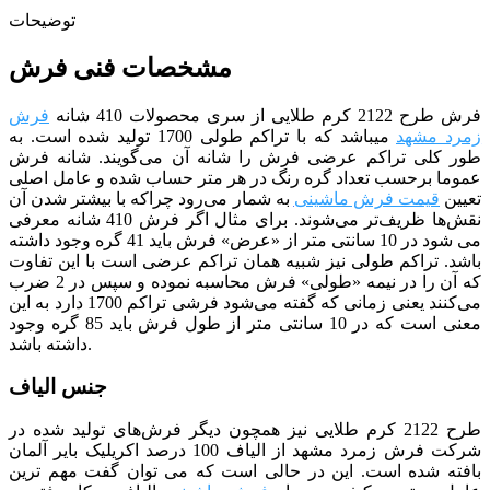
توضیحات
مشخصات فنی فرش
فرش طرح 2122 کرم طلایی از سری محصولات 410 شانه
فرش
زمرد مشهد
می­باشد که با تراکم طولی 1700 تولید شده است. به
طور کلی تراکم عرضی فرش را شانه آن می‌گویند. شانه فرش
عموما برحسب تعداد گره رنگ در هر متر حساب شده و عامل اصلی
تعیین
قیمت فرش ماشینی
به شمار می‌رود چراکه با بیشتر شدن آن
نقش‌ها ظریف‌تر می‌شوند. برای مثال اگر فرش 410 شانه معرفی
می شود در 10 سانتی متر از «عرض» فرش باید 41 گره وجود داشته
باشد. تراکم طولی نیز شبیه همان تراکم عرضی است با این تفاوت
که آن را در نیمه «طولی» فرش محاسبه نموده و سپس در 2 ضرب
می‌کنند یعنی زمانی که گفته می‌شود فرشی تراکم 1700 دارد به این
معنی است که در 10 سانتی متر از طول فرش باید 85 گره وجود
داشته باشد.
جنس الیاف
طرح 2122 کرم طلایی نیز همچون دیگر فرش‌های تولید شده در
شرکت فرش زمرد مشهد از الیاف 100 درصد اکریلیک بایر آلمان
بافته شده است. این در حالی است که می توان گفت مهم ترین