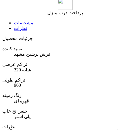
پرداخت درب منزل
مشخصات
نظرات
جزئیات محصول
تولید کننده
فرش پرشین مشهد
تراکم عرضی
320 شانه
تراکم طولی
960
رنگ زمینه
قهوه ای
جنس نخ خاب
پلی استر
نظرات