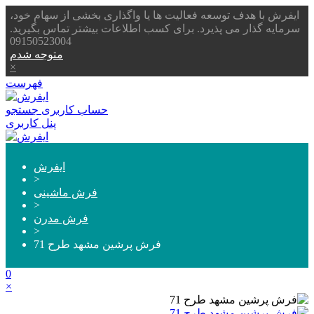
ایفرش با هدف توسعه فعالیت ها یا واگذاری بخشی از سهام خود،
سرمایه گذار می پذیرد. برای کسب اطلاعات بیشتر تماس بگیرید.
09150523004
متوجه شدم
×
فهرست
حساب کاربری
جستجو
پنل کاربری
ایفرش
>
فرش ماشینی
>
فرش مدرن
>
فرش پرشین مشهد طرح 71
0
×