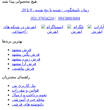
هیچ محصولی پیدا نشد.
زمان پاسخگویی : شنبه تا پنج شنبه ، 9 تا 20
051-37654224
|
09158603004
ایفرش در شبکه های
اجتماعی :
بهترین برندها
فرش مشهد
فرش نگین مشهد
فرش زمرد مشهد
فرش آرا مشهد
فرش ماشینی
راهنمای مشتریان
پنل کاربری من
قوانین و مقررات
نحوه پرداخت و ارسال
مجله خبری آموزشی
دلنوشته های فرشی