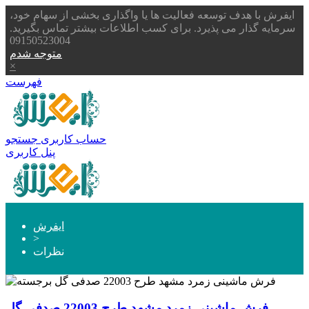
ایفرش با هدف توسعه فعالیت ها یا واگذاری بخشی از سهام خود،
سرمایه گذار می پذیرد. برای کسب اطلاعات بیشتر تماس بگیرید.
09150523004
متوجه شدم
×
فهرست
حساب کاربری
جستجو
پنل کاربری
ایفرش
>
نظرات
فرش ماشینی زمرد مشهد طرح 22003 صدفی گل