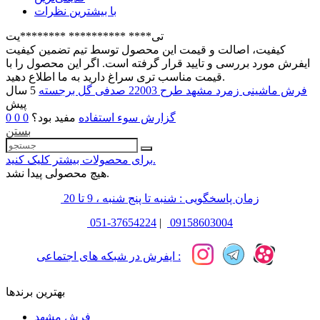
با بیشترین نظرات
تی**** ********** ********یت
کیفیت، اصالت و قیمت این محصول توسط تیم تضمین کیفیت
ایفرش مورد بررسی و تایید قرار گرفته است. اگر این محصول را با
قیمت مناسب تری سراغ دارید به ما اطلاع دهید.
فرش ماشینی زمرد مشهد طرح 22003 صدفی گل برجسته
5 سال
پیش
گزارش سوء استفاده
مفید بود؟
0
0
0
بستن
برای محصولات بیشتر کلیک کنید.
هیچ محصولی پیدا نشد.
زمان پاسخگویی : شنبه تا پنج شنبه ، 9 تا 20
051-37654224
|
09158603004
ایفرش در شبکه های اجتماعی :
بهترین برندها
فرش مشهد