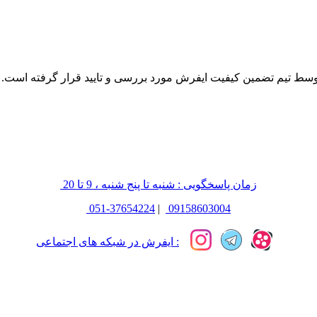
زمان پاسخگویی : شنبه تا پنج شنبه ، 9 تا 20
051-37654224
|
09158603004
ایفرش در شبکه های اجتماعی :