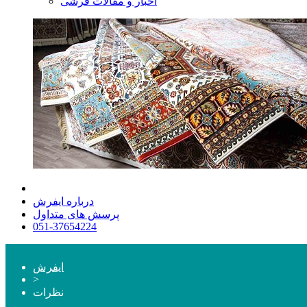
اخبار و مقالات فرشی
درباره ایفرش
پرسش های متداول
051-37654224
ایفرش
>
نظرات