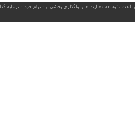
ا هدف توسعه فعالیت ها یا واگذاری بخشی از سهام خود، سرمایه گذار می پذ