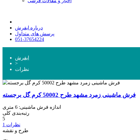
اخبار و مقالات فرشی
درباره ایفرش
پرسش های متداول
051-37654224
ایفرش
>
نظرات
فرش ماشینی زمرد مشهد طرح 50002 کرم گل برجسته
اندازه فرش ماشینی: 6 متری
رتبه‌بندی کلی
5
1 نظرات
طرح و نقشه