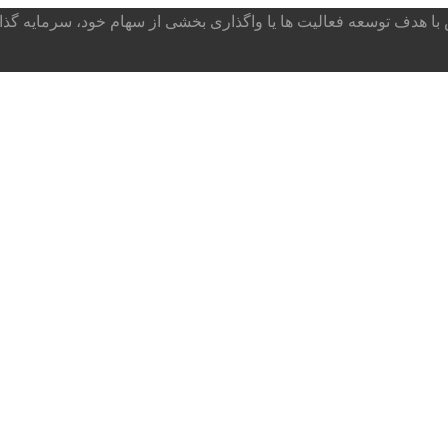
ا هدف توسعه فعالیت ها یا واگذاری بخشی از سهام خود، سرمایه گذار می پذ