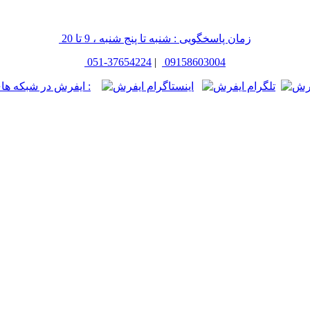
زمان پاسخگویی : شنبه تا پنج شنبه ، 9 تا 20
051-37654224
|
09158603004
ایفرش در شبکه های اجتماعی :