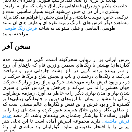
نهایت پر انرژی را ایجاد کند. ترکیب صورتی و نقره ای به دلیل
خاصیت ملایم خود برای فضا‌هایی مثل اتاق خواب که نیاز به آرامش
بیشتری در آن در آن حس می‌شود گزینه بسیار مناسبی است و
ترکیبی خاص، دوست داشتنی و آرامش بخش را فراهم می‌کند.برای
مشاهده دیگر فرش های با رنگ زمینه نقره ای و طیف های ان مانند
طوسی، الماسی و فیلی میتوانید به شاخه
فرش رنگ طوسی
مراجعه نمایید.
سخن آخر
فرش ايراني پر از زيبایی سحرگونه است، گويي در بهشت قدم
گذارده‌اي؛ بهشتي با رنگ‌هاي سيمين و زرين فام كه باغ‌هاي آن روح
از سر بيننده برده، ‌گويي در باغ بهشت جاوداني سير و سياحت
مي‌كند، با رنگ‌هاي درخشان و ناب و پیچش شاخ و برگ‌ها حركت را
در تار و پود فرش تداوم مي‌بخشد. حركتي پر از رمز و راز كه حركت
جهان هستي را تداعي مي‌كند و چرخش و گردش گيتي و سپري
شدن بهار و آمدن بهاري ديگر را به خاطر می‌آورد. زمزمه پرطراوت
زندگي با عشق و ايمان، با آرزوهاي ديرين و جاودانگي زيبايي‌ها بر
گستره تار و پود فرش و اين نقش و نگارهاي عالم هستي است كه
از صافي نگاه و ذهن خلاق هنرمند عبور كرده و نقشه‌ای زیبا را به
ظهور رسانده تا نوازشگر چشمان هر بیننده­ای باشد. اگر قصد
خرید
فرش ماشینی
دارید مجموعه ایفرش آماده است تا این تجلی هنر
ایرانی را با افتخار تقدیمتان نماید؛ گوارایتان باد تماشای این باغ