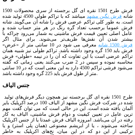
فرش طرح 1501 نقره ای گل برجسته
از سری محصولات 1500
شانه
فرش نگین مشهد
می­باشد که با تراکم طولی 4500 تولید شده
است. به طور کلی تراکم عرضی فرش را شانه آن می‌گویند. شانه
فرش عموما برحسب تعداد گره رنگ در هر متر حساب شده و
عامل اصلی تعیین قیمت فرش ماشینی به شمار می‌رود چراکه با
بیشتر شدن آن نقش‌ها ظریف‌تر می‌شوند. برای مثال اگر
فرش 1500 شانه
معرفی می شود در 10 سانتی متر از «عرض»
فرش باید 150 گره وجود داشته باشد. تراکم طولی نیز شبیه همان
تراکم عرضی است با این تفاوت که آن را در نیمه «طولی» فرش
محاسبه نموده و سپس در 2 ضرب می‌کنند یعنی زمانی که گفته
می‌شود فرشی تراکم 4500 دارد به این معنی است که در 10 سانتی
متر از طول فرش باید 225 گره وجود داشته باشد.
جنس الیاف
طرح 1501 نقره ای گل برجسته
نیز همچون دیگر فرش‌های تولید
شده در شرکت فرش نگین مشهد از الیاف 100 درصد اکریلیک بایر
آلمان بافته شده است. این در حالی است که می توان گفت مهم
ترین عامل در تعیین کیفیت و دوام فرش ماشینی، الیاف یه کار
رفته در آن می‌باشد. امروزه الیاف فرش عمدتا یا از جنس اکریلیک
ساخته می‌شوند ، یا از ابریشم مصنوعی (همان پلی استر) و یا
ترکیبی از این دو که در این میان، نخ‌های اکریلیک به خاطر