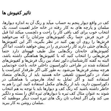
تاثیر کفپوش ها
کف در واقع دیوار پنجم به حساب می­آید و رنگ آن به اندازه دیوارها،
مبلمان و پارچه­ های به کار رفته در خانه حایز اهمیت است. یک
انتخاب خوب برای کف باقی کار را راحت و دلچسب می­کند لذا قبل
از خرید فرش حتما رنگ کفپوش‌های منزلتان را که می‌خواهید
فرش‌ها را روی آن پهن کنید در نظر بگیرید، اگر این کفپوش‌ها
رنگ‌های خنثی دارند کار راحت‌تری را در پیش خواهید داشت، اما اگر
کفپوش‌های خانه‌تان رنگ‌هایی مثل طیف قهوه‌ای دارد حتما
فرش‌هایی را انتخاب کنید که با کفپوش‌ها هماهنگی داشته باشد،
البته به گفته کارشناسان دکور تضاد بین رنگ فرش‌ها و کفپوش‌های
استفاده شده در طراحی دکوراسیون داخلی خانه، باعث خودنمایی
هرچه بیشتر فرش‌ها می‌شود. به طور کلی اگر طرفدار کنتراست یا
تضاد در دکوراسیون تلفیقی خانه هستید باید از رنگ‌های متضاد
استفاده کنید و اگر تمایل به ایجاد هارمونی یا هماهنگی در
دکوراسیون دارید، باید از رنگ‌های مکمل استفاده کنید. این را هم به
خاطر داشته باشید که رنگ کف و دیوارها باید با توجه به هم انتخاب
شوند به عنوان مثال کف تیره با دیوارهای تیره اتاق را بسته و دلگیر
می کند ولی اگر انتخاب تان رنگ های تیره است دیگر موظفید که
مبلمان روشن به کار ببرید.