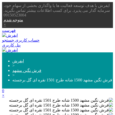
ایفرش با هدف توسعه فعالیت ها یا واگذاری بخشی از سهام خود،
سرمایه گذار می پذیرد. برای کسب اطلاعات بیشتر تماس بگیرید.
09150523004
متوجه شدم
×
فهرست
حساب کاربری
جستجو
پنل کاربری
ایفرش
>
فرش نگین مشهد
>
فرش نگین مشهد 1500 شانه طرح 1501 نقره ای گل برجسته
0
×