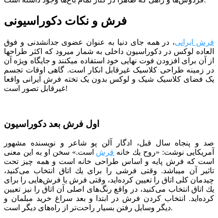
فرش و نکات دکوراسیونی
فرش ایرانی
، در همه جای دنیا به عنوان عضوی جدانشدنی و فوق
العاده لوکس در دکوراسیون داخلی به شمار میرود که اکثر طراح­ها
از آن برای افزودن فوت نهایی خود استفاده می­کنند و جایگاه ویژه آن
در زمینه طراحی کلاسیک غیرقابل انکار است. گاهی اوقات تجسم
یک فضای کلاسیک شیک و لوکس بدون یک تخته فرش ایرانی واقعا
غیرقابل تصور است!
اول فرش بعد دکوراسیون
صد و پنجاه سال قبل، ادگار آلن پو شاعر و نویسنده مشهور
آمریکایی نوشت: «روح یك خانه
فرش
است.» سخن او به این معنی
است كه فرش پایه و اساس طراحی خانه است و همه چیز تحت
تاثیر آن می­باشد. وقتی فرشی را برای یك اتاق انتخاب می‌كنید،
چیدمان كلی اتاق را تعیین كرده‌اید، وقتی فرش یا فرش‌هایی را برای
یك اتاق انتخاب می‌كنید، در واقع رنگ‌های اصلی آن اتاق را نیز تعیین
كرده‌اید. انتخاب کردن فرش در ابتدا و بعد سراغ خرید مبلمان و
دیگر وسایل رفتن بسیار راحت‌تر از راه‌های دیگر است.