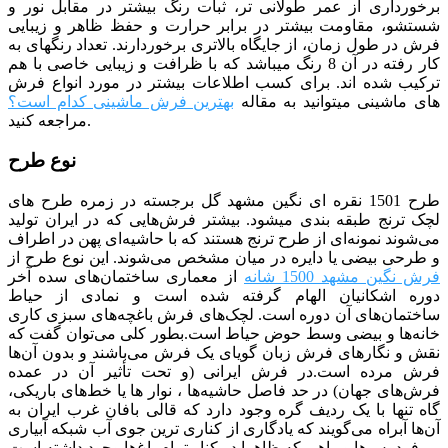
برخورداری از عمر طولانی تر، ثبات رنگ بیشتر در مقابل نور و
شستشو، مقاومت بیشتر در برابر حرارت و حفظ ظاهر و زیبایی
فرش در طول زمان، از جایگاه بالاتری برخوردارند. تعداد رنگ­­های به
کار رفته در آن 8 رنگ می­باشد که با ظرافت و زیبایی خاصی با هم
ترکیب شده­ اند. برای کسب اطلاعات بیشتر در مورد انواع فرش
های ماشینی میتوانید به مقاله
بهترین فرش ماشینی کدام است؟
مراجعه کنید.
نوع طرح
طرح 1501 نقره ای نگین مشهد گل برجسته در زمره طرح های
لچک ترنج طبقه بندی می­شود. بیشتر فرش‌هایی که در ایران تولید
می‌شوند نمونه‌ای از طرح ترنج هستند که با حاشیه‌ای پهن در اطراف
و طرحی بیضی یا دایره در میان مشخص می‌شوند. این نوع طرح از
فرش نگین مشهد 1500 شانه
از معماری ساختمان‌های سده آخر
دوره اشکانیان الهام گرفته شده است و نمادی از حیاط
ساختمان‌های آن دوره است. لچک‌های فرش باغچه‌های سبزی کاری
خانه‌ها و بیضی وسط حوض حیاط است.بطور کلی می‌توان گفت که
نقش و نگارهای فرش زبان گویای یک فرش می‌باشند و بدون آن‌ها
فرش مرده است.در فرش ایرانی (و تحت تأثیر آن در عمده
فرش‌های جهان) در حد فاصل حاشیه‌ها ، نوار ها یا خط‌های باریکی،
‌گاه تنها با یک ردیف گره وجود دارد که قالی بافان غرب ایران به
آن‌ها آبراه می‌گویند که یادگاری از کناری ترین جوی آب شبکه‌ آبیاری
فردوس‌ها و راهی که ظاهرا در کنار تمام باغ‌ها وجود داشته است.