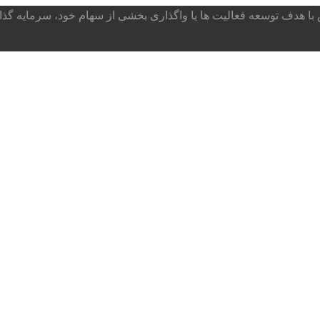
ا هدف توسعه فعالیت ها یا واگذاری بخشی از سهام خود، سرمایه گذار می پذ