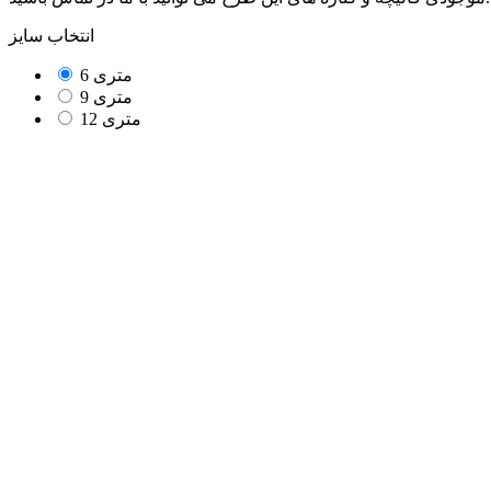
انتخاب سایز
6 متری
9 متری
12 متری