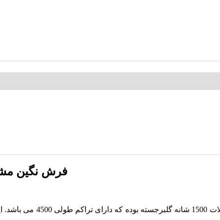
فرش نگین مشهد 1500 شانه طرح 1507 طوسی 