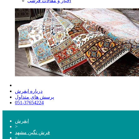
اخبار و مقالات فرشی
درباره ایفرش
پرسش های متداول
051-37654224
ایفرش
>
فرش نگین مشهد
>