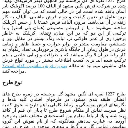
طرح 1227
نقره ای
گل برجسته نیز همچون دیگر فرش‌های تولید
شده در شرکت فرش نگین مشهد از الیاف 100 درصد اکریلیک بایر
آلمان بافته شده است. این در حالی است که می توان گفت مهم
ترین عامل در تعیین کیفیت و دوام فرش ماشینی، الیاف یه کار
رفته در آن می‌باشد. امروزه الیاف فرش عمدتا یا از جنس اکریلیک
ساخته می‌شوند ، یا از ابریشم مصنوعی (همان پلی استر) و یا
ترکیبی از این دو که در این میان، نخ‌های اکریلیک به خاطر
برخورداری از عمر طولانی تر، ثبات رنگ بیشتر در مقابل نور و
شستشو، مقاومت بیشتر در برابر حرارت و حفظ ظاهر و زیبایی
فرش در طول زمان، از جایگاه بالاتری برخوردارند. تعداد رنگ­­های به
کار رفته در آن 8 رنگ می­باشد که با ظرافت و زیبایی خاصی با هم
ترکیب شده­ اند. برای کسب اطلاعات بیشتر در مورد انواع فرش
های ماشینی میتوانید به مقاله
بهترین فرش ماشینی کدام است؟
مراجعه کنید.
نوع طرح
طرح 1227 نقره ای نگین مشهد گل برجسته
در زمره طرح های
افشان طبقه بندی می­شود. در طرح­های افشان كليه بندها و
نگاره‌های فرش پيوستگی و ارتباط كاملی با هم دارند به نحوي كه به
نظر مي­رسد نقاش از هنگام شروع طرح تا پايان آن قلم از كاغذ
برنداشته و يك ارتباط مداوم بين قسمت‌های مختلف نقش به وجود
آورده. به عبارت ساده­تر همان­گونه كه از نام نقوش اين گروه
پيداست، تمامی گل و برگ‌ها و بندهای موجود در طرح ،در متن