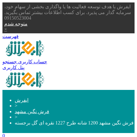
ایفرش با هدف توسعه فعالیت ها یا واگذاری بخشی از سهام خود،
سرمایه گذار می پذیرد. برای کسب اطلاعات بیشتر تماس بگیرید.
09150523004
متوجه شدم
×
فهرست
حساب کاربری
جستجو
پنل کاربری
ایفرش
>
فرش نگین مشهد
>
فرش نگین مشهد 1200 شانه طرح 1227 نقره ای گل برجسته
0