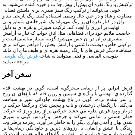
ترکیبش با رنگ نقره ای بیش از پیش جذاب و خیره کننده می‌شود. به
خوبی می‌توانید از ترکیب رنگ سبز صدری برای داشتن فضایی
متفاوت و شاد و در عین حال رسمی استفاده کنید. رنگ نارنجی تند و
براق در کنار نقره ای پر رنگ می‌تواند یک آشپزخانه‌ی متمایز و بی
نهایت پر انرژی را ایجاد کند. ترکیب صورتی و نقره ای به دلیل
خاصیت ملایم خود برای فضا‌هایی مثل اتاق خواب که نیاز به آرامش
بیشتری در آن در آن حس می‌شود گزینه بسیار مناسبی است و
ترکیبی خاص، دوست داشتنی و آرامش بخش را فراهم می‌کند.برای
مشاهده دیگر فرش های با رنگ زمینه نقره ای و طیف های ان مانند
طوسی، الماسی و فیلی میتوانید به شاخه
فرش رنگ طوسی
مراجعه نمایید.
سخن آخر
فرش ايراني پر از زيبایی سحرگونه است، گويي در بهشت قدم
گذارده‌اي؛ بهشتي با رنگ‌هاي سيمين و زرين فام كه باغ‌هاي آن روح
از سر بيننده برده، ‌گويي در باغ بهشت جاوداني سير و سياحت
مي‌كند، با رنگ‌هاي درخشان و ناب و پیچش شاخ و برگ‌ها حركت را
در تار و پود فرش تداوم مي‌بخشد. حركتي پر از رمز و راز كه حركت
جهان هستي را تداعي مي‌كند و چرخش و گردش گيتي و سپري
شدن بهار و آمدن بهاري ديگر را به خاطر می‌آورد. زمزمه پرطراوت
زندگي با عشق و ايمان، با آرزوهاي ديرين و جاودانگي زيبايي‌ها بر
گستره تار و پود فرش و اين نقش و نگارهاي عالم هستي است كه