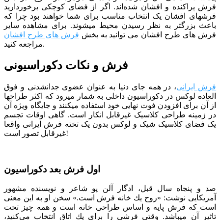
فرش پراكنده و افشان شده‌اند. اگر از فضای کوچکی برخوردارید
فرش­های افشان یک انتخاب مناسب برای شما خواهند بود چرا که
باعث بزرگ­تر به نظر رسیدن محیط می­شوند.
برای مشاهده سایر
فرش های طرح افشان می توانید به بخش
فرش های طرح افشان
مراجعه کنید.
فرش و نکات دکوراسیونی
فرش ایرانی
، در همه جای دنیا به عنوان عضوی جدانشدنی و فوق
العاده لوکس در دکوراسیون داخلی به شمار میرود که اکثر طراح­ها
از آن برای افزودن فوت نهایی خود استفاده می­کنند و جایگاه ویژه آن
در زمینه طراحی کلاسیک غیرقابل انکار است. گاهی اوقات تجسم
یک فضای کلاسیک شیک و لوکس بدون یک تخته فرش ایرانی واقعا
غیرقابل تصور است!
اول فرش بعد دکوراسیون
صد و پنجاه سال قبل، ادگار آلن پو شاعر و نویسنده مشهور
آمریکایی نوشت: «روح یك خانه فرش است.» سخن او به این معنی
است كه فرش پایه و اساس طراحی خانه است و همه چیز تحت
تاثیر آن می­باشد. وقتی فرشی را برای یك اتاق انتخاب می‌كنید،