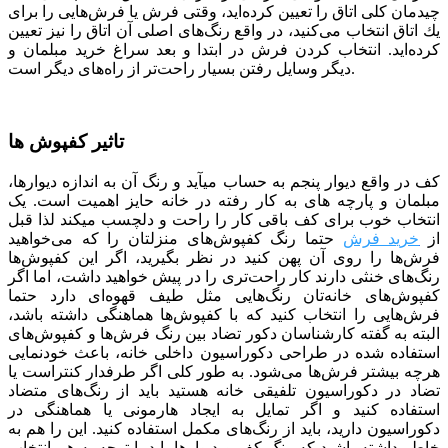
چیدمان كلی اتاق را تعیین كرده‌اید، وقتی فرش یا فرش‌هایی را برای
یك اتاق انتخاب می‌كنید، در واقع رنگ‌های اصلی آن اتاق را نیز تعیین
كرده‌اید. انتخاب کردن فرش در ابتدا و بعد سراغ خرید مبلمان و
دیگر وسایل رفتن بسیار راحت‌تر از راه‌های دیگر است.
تاثیر کفپوش ها
کف در واقع دیوار پنجم به حساب می­آید و رنگ آن به اندازه دیوارها،
مبلمان و پارچه­ های به کار رفته در خانه حایز اهمیت است. یک
انتخاب خوب برای کف باقی کار را راحت و دلچسب می­کند لذا قبل
از
خرید فرش
حتما رنگ کفپوش‌های منزلتان را که می‌خواهید
فرش‌ها را روی آن پهن کنید در نظر بگیرید، اگر این کفپوش‌ها
رنگ‌های خنثی دارند کار راحت‌تری را در پیش خواهید داشت، اما اگر
کفپوش‌های خانه‌تان رنگ‌هایی مثل طیف قهوه‌ای دارد حتما
فرش‌هایی را انتخاب کنید که با کفپوش‌ها هماهنگی داشته باشد،
البته به گفته کارشناسان دکور تضاد بین رنگ فرش‌ها و کفپوش‌های
استفاده شده در طراحی دکوراسیون داخلی خانه، باعث خودنمایی
هرچه بیشتر فرش‌ها می‌شود. به طور کلی اگر طرفدار کنتراست یا
تضاد در دکوراسیون تلفیقی خانه هستید باید از رنگ‌های متضاد
استفاده کنید و اگر تمایل به ایجاد هارمونی یا هماهنگی در
دکوراسیون دارید، باید از رنگ‌های مکمل استفاده کنید. این را هم به
خاطر داشته باشید که رنگ کف و دیوارها باید با توجه به هم انتخاب