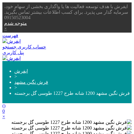
ایفرش با هدف توسعه فعالیت ها یا واگذاری بخشی از سهام خود،
سرمایه گذار می پذیرد. برای کسب اطلاعات بیشتر تماس بگیرید.
09150523004
متوجه شدم
×
فهرست
حساب کاربری
جستجو
پنل کاربری
ایفرش
>
فرش نگین مشهد
>
فرش نگین مشهد 1200 شانه طرح 1227 طوسی گل برجسته
(
)
0
×