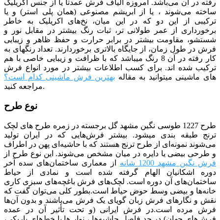
رفته در آن می‌باشد. امروزه الیاف فرش عمدتا یا از جنس اکریلیک
ساخته می‌شوند ، یا از ابریشم مصنوعی (همان پلی استر) و یا
ترکیبی از این دو که در این میان، نخ‌های اکریلیک به خاطر
برخورداری از عمر طولانی تر، ثبات رنگ بیشتر در مقابل نور و
شستشو، مقاومت بیشتر در برابر حرارت و حفظ ظاهر و زیبایی
فرش در طول زمان، از جایگاه بالاتری برخوردارند. تعداد رنگ­­های به
کار رفته در آن 8 رنگ می­باشد که با ظرافت و زیبایی خاصی با هم
ترکیب شده­ اند. برای کسب اطلاعات بیشتر در مورد انواع فرش
های ماشینی میتوانید به مقاله
بهترین فرش ماشینی کدام است؟
مراجعه کنید.
نوع طرح
طرح 1227 طوسی نگین مشهد گل برجسته در زمره طرح های لچک
ترنج طبقه بندی می­شود. بیشتر فرش‌هایی که در ایران تولید
می‌شوند نمونه‌ای از طرح ترنج هستند که با حاشیه‌ای پهن در اطراف
و طرحی بیضی یا دایره در میان مشخص می‌شوند. این نوع طرح از
فرش نگین مشهد 1200 شانه
از معماری ساختمان‌های سده آخر
دوره اشکانیان الهام گرفته شده است و نمادی از حیاط
ساختمان‌های آن دوره است. لچک‌های فرش باغچه‌های سبزی کاری
خانه‌ها و بیضی وسط حوض حیاط است.بطور کلی می‌توان گفت که
نقش و نگارهای فرش زبان گویای یک فرش می‌باشند و بدون آن‌ها
فرش مرده است.در فرش ایرانی (و تحت تأثیر آن در عمده
فرش‌های جهان) در حد فاصل حاشیه‌ها ، نوار ها یا خط‌های باریکی،