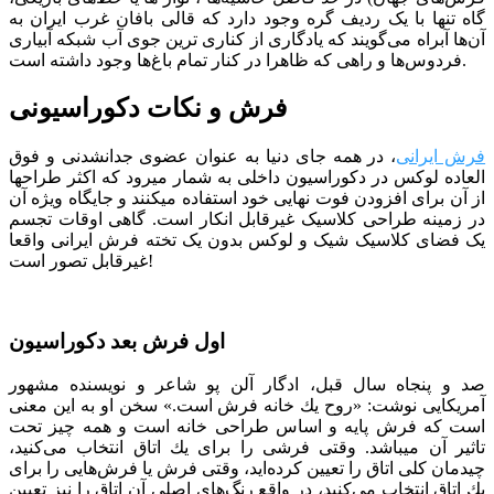
‌گاه تنها با یک ردیف گره وجود دارد که قالی بافان غرب ایران به
آن‌ها آبراه می‌گویند که یادگاری از کناری ترین جوی آب شبکه‌ آبیاری
فردوس‌ها و راهی که ظاهرا در کنار تمام باغ‌ها وجود داشته است.
فرش و نکات دکوراسیونی
فرش ایرانی
، در همه جای دنیا به عنوان عضوی جدانشدنی و فوق
العاده لوکس در دکوراسیون داخلی به شمار میرود که اکثر طراح­ها
از آن برای افزودن فوت نهایی خود استفاده می­کنند و جایگاه ویژه آن
در زمینه طراحی کلاسیک غیرقابل انکار است. گاهی اوقات تجسم
یک فضای کلاسیک شیک و لوکس بدون یک تخته فرش ایرانی واقعا
غیرقابل تصور است!
اول فرش بعد دکوراسیون
صد و پنجاه سال قبل، ادگار آلن پو شاعر و نویسنده مشهور
آمریکایی نوشت: «روح یك خانه فرش است.» سخن او به این معنی
است كه فرش پایه و اساس طراحی خانه است و همه چیز تحت
تاثیر آن می­باشد. وقتی فرشی را برای یك اتاق انتخاب می‌كنید،
چیدمان كلی اتاق را تعیین كرده‌اید، وقتی فرش یا فرش‌هایی را برای
یك اتاق انتخاب می‌كنید، در واقع رنگ‌های اصلی آن اتاق را نیز تعیین