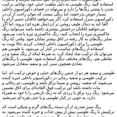
استفاده کنید. رنگ طوسی به دلیل ماهیت خنثی خود، توانایی ترکیب
شدن با بیشتر رنگ‌ها را دارد و می‌تواند در فضای دکوراسیون داخلی
بسیار خوش بدرخشد، اما رنگی نیست که بتوان راحت از آن در
دکوراسیون منزل استفاده کرد. اگر می‌خواهید اتاقتان حسی آرام را
القا کند به دنبال طیف روشن تر آن (مثل نقره ای) بروید، اما اگر
می‌خواهید اتاقتان درخشش بیشتری داشته باشد می‌توانید رنگ
خاکستری تیره‌ را انتخاب کنید. رنگ خاکستری تیره‌ باعث می‌شود
سایر رنگ‌های به کار رفته در اتاق بیشتر نمایان شود. وقتی که رنگ
طوسی را برای دکوراسیون داخلی انتخاب کردید حالا نوبت به
استفاده از رنگ‌های مناسب در کنار آن می‌شود. با طوسی هم
می‌توان یک ترکیب شاد ایجاد کرد، به شرط اینکه از رنگ سفید و در
نقاطی هم، رنگ‌های مختلف دیگر استفاده شود. طوسی با رنگ‌های
شادی همچون سبز، آبی و سفید متعادل می‌شود.
طوسی و سفید هر دو از جنس رنگ‌های خنثی و خوش ترکیب اند. اما
ترکیب طوسی و سفید زمانی در دکوراسیون داخلی خیره کننده
می‌شوند که سفید، روشن و نسبتا براق باشد و طوسی، تم زغالی و
مات داشته باشد این ترکیب فوق العاده‌ای برای اتاق نشیمن
می‌شود. رنگ زرد براق یا زردی که ته رنگ نارنجی را با خود به همراه
دارد، به خوبی در کنار طوسی و یا حتی نقره ای می‌نشید.
رنگ سبز صدری از آن دسته رنگ‌های گرم و شیکی است که
ترکیبش با رنگ طوسی بیش از پیش جذاب و خیره کننده می‌شود. به
خوبی می‌توانید از ترکیب رنگ سبز صدری برای داشتن فضایی