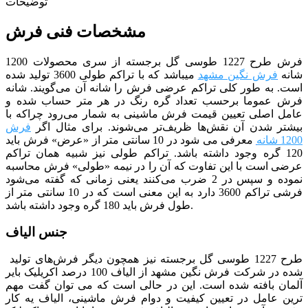
توضیحات
مشخصات فنی فرش
فرش طرح 1227 طوسی گل برجسته از سری محصولات 1200
شانه
فرش نگین مشهد
می­باشد که با تراکم طولی 3600 تولید شده
است. به طور کلی تراکم عرضی فرش را شانه آن می‌گویند. شانه
فرش عموما برحسب تعداد گره رنگ در هر متر حساب شده و
عامل اصلی تعیین قیمت فرش ماشینی به شمار می‌رود چراکه با
بیشتر شدن آن نقش‌ها ظریف‌تر می‌شوند. برای مثال اگر
فرش
1200 شانه
معرفی می شود در 10 سانتی متر از «عرض» فرش باید
120 گره وجود داشته باشد.
تراکم طولی نیز شبیه همان تراکم
عرضی است با این تفاوت که آن را در نیمه «طولی» فرش محاسبه
نموده و سپس در 2 ضرب می‌کنند یعنی زمانی که گفته می‌شود
فرشی تراکم 3600 دارد به این معنی است که در 10 سانتی متر از
طول فرش باید 180 گره وجود داشته باشد.
جنس الیاف
طرح 1227 طوسی گل برجسته نیز همچون دیگر فرش‌های تولید
شده در شرکت فرش نگین مشهد از الیاف 100 درصد اکریلیک بایر
آلمان بافته شده است. این در حالی است که می توان گفت مهم
ترین عامل در تعیین کیفیت و دوام فرش ماشینی، الیاف یه کار