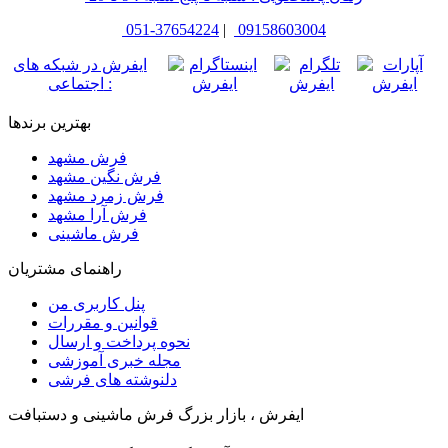
051-37654224
|
09158603004
ایفرش در شبکه های
اجتماعی :
بهترین برندها
فرش مشهد
فرش نگین مشهد
فرش زمرد مشهد
فرش آرا مشهد
فرش ماشینی
راهنمای مشتریان
پنل کاربری من
قوانین و مقررات
نحوه پرداخت و ارسال
مجله خبری آموزشی
دلنوشته های فرشی
ایفرش ، بازار بزرگ فرش ماشینی و دستبافت