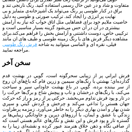
متفاوت و شاد و در عین حال رسمی استفاده کنید. رنگ نارنجی تند و
براق در کنار طوسی پر رنگ می‌تواند یک آشپزخانه‌ی متمایز و بی
نهایت پر انرژی را ایجاد کند. ترکیب صورتی و طوسی به دلیل
خاصیت ملایم خود برای فضا‌هایی مثل اتاق خواب که نیاز به آرامش
بیشتری در آن در آن حس می‌شود گزینه بسیار مناسبی است و
ترکیبی خاص، دوست داشتنی و آرامش بخش را فراهم می‌کند.برای
مشاهده دیگر فرش های با رنگ زمینه طوسی و طیف های ان مانند
فیلی، نقره ای و الماسی میتوانید به شاخه
فرش رنگ طوسی
مراجعه نمایید.
سخن آخر
فرش ايراني پر از زيبایی سحرگونه است، گويي در بهشت قدم
گذارده‌اي؛ بهشتي با رنگ‌هاي سيمين و زرين فام كه باغ‌هاي آن روح
از سر بيننده برده، ‌گويي در باغ بهشت جاوداني سير و سياحت
مي‌كند، با رنگ‌هاي درخشان و ناب و پیچش شاخ و برگ‌ها حركت را
در تار و پود فرش تداوم مي‌بخشد. حركتي پر از رمز و راز كه حركت
جهان هستي را تداعي مي‌كند و چرخش و گردش گيتي و سپري
شدن بهار و آمدن بهاري ديگر را به خاطر می‌آورد. زمزمه پرطراوت
زندگي با عشق و ايمان، با آرزوهاي ديرين و جاودانگي زيبايي‌ها بر
گستره تار و پود فرش و اين نقش و نگارهاي عالم هستي است كه
از صافي نگاه و ذهن خلاق هنرمند عبور كرده و نقشه‌ای زیبا را به
ظهور رسانده تا نوازشگر چشمان هر بیننده­ای باشد. اگر قصد
خرید