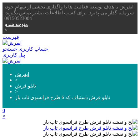
ایفرش با هدف توسعه فعالیت ها یا واگذاری بخشی از سهام خود،
سرمایه گذار می پذیرد. برای کسب اطلاعات بیشتر تماس بگیرید.
09150523004
متوجه شدم
×
فهرست
حساب کاربری
جستجو
پنل کاربری
ایفرش
>
تابلو فرش
>
تابلو فرش دستباف کد 6 طرح فرانسوی تاب باز
0
×