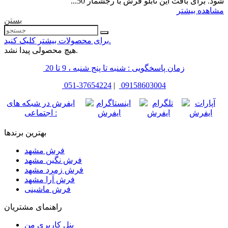
شود. برای بافت این تابلو فرش با رجشمار 50...
مشاهده بیشتر
بستن
برای محصولات بیشتر کلیک کنید.
هیچ محصولی پیدا نشد.
زمان پاسخگویی : شنبه تا پنج شنبه ، 9 تا 20
051-37654224
|
09158603004
ایفرش در شبکه های
اجتماعی :
بهترین برندها
فرش مشهد
فرش نگین مشهد
فرش زمرد مشهد
فرش آرا مشهد
فرش ماشینی
راهنمای مشتریان
پنل کاربری من