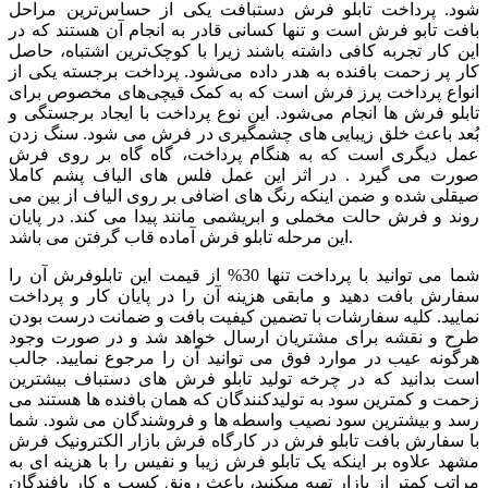
شود. پرداخت تابلو فرش دستبافت یکی از حساس‌ترین مراحل
بافت تابو فرش است و تنها کسانی قادر به انجام آن هستند که در
این کار تجربه کافی داشته باشند زیرا با کوچک‌ترین اشتباه، حاصل
کار پر زحمت بافنده به هدر داده می‌شود. پرداخت برجسته یکی از
انواع پرداخت پرز فرش است که به کمک قیچی‌های مخصوص برای
تابلو فرش‌ ها انجام می‌شود. این نوع پرداخت با ایجاد برجستگی و
بُعد باعث خلق زیبایی ‌های چشمگیری در فرش می ‌شود. سنگ زدن
عمل دیگری است که به هنگام پرداخت، گاه گاه بر روی فرش
صورت می ‌گیرد . در اثر این عمل فلس ‌های الیاف پشم کاملا
صیقلی شده و ضمن اینکه رنگ‌ های اضافی بر روی الیاف از بین می
‌روند و فرش حالت مخملی و ابریشمی مانند پیدا می ‌کند. در پایان
این مرحله تابلو فرش آماده قاب گرفتن می باشد.
شما می توانید با پرداخت تنها 30% از قیمت این تابلوفرش آن را
سفارش بافت دهید و مابقی هزینه آن را در پایان کار و پرداخت
نمایید. کلیه سفارشات با تضمین کیفیت بافت و ضمانت درست بودن
طرح و نقشه برای مشتریان ارسال خواهد شد و در صورت وجود
هرگونه عیب در موارد فوق می توانید آن را مرجوع نمایید. جالب
است بدانید که در چرخه تولید تابلو فرش های دستباف بیشترین
زحمت و کمترین سود به تولیدکنندگان که همان بافنده ها هستند می
رسد و بیشترین سود نصیب واسطه ها و فروشندگان می شود. شما
با سفارش بافت تابلو فرش در کارگاه فرش بازار الکترونیک فرش
مشهد علاوه بر اینکه یک تابلو فرش زیبا و نفیس را با هزینه ای به
مراتب کمتر از بازار تهیه میکنید، باعث رونق کسب و کار بافندگان