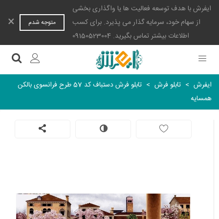
ایفرش با هدف توسعه فعالیت ها یا واگذاری بخشی
×
از سهام خود، سرمایه گذار می پذیرد. برای کسب
متوجه شدم
اطلاعات بیشتر تماس بگیرید. 09150523004
ایفرش
>
تابلو فرش
>
تابلو فرش دستباف کد 57 طرح فرانسوی بالکن
همسایه