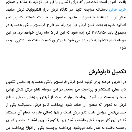
بافت، امری است تخصصی که برای آشنایی با آن می توانید به مقاله راهنمای
خرید فرش
دستباف مراجعه کنید. در کارگاه فرش بازار الکترونیک فرش مشهد
بیش از 120 بافنده با تجربه و متعهد مشغول به فعالیت هستند که زیر نظر
اساتید خبره به بافت تابلو فرش می پردازند. در طرح
فرانسوی بالکن همسایه
در
مجموع باید 338350 گره زده شود که این کار 5 ماه زمان خواهد برد. در این
مرحله تمام تلاشها به کار برده می شود تا بهترین کیفیت بافت به مشتری عرضه
شود.
تکمیل تابلوفرش
در آخرین مرحله برای تولید تابلو فرش
فرانسوی بالکن همسایه
به بخش تکمیل
کار، یعنی شستشو و پرداخت می رسیم. در این مرحله تابلو فرش شکل نهایی
خود را بدست می آورد. پرداخت عبارت است از گرفتن پرزهای اضافی سطح
فرش به نحوی که سطح آن صاف شود. پرداخت تابلو فرش دستبافت یکی از
حساس‌ترین مراحل بافت تابو فرش است و تنها کسانی قادر به انجام آن هستند
که در این کار تجربه کافی داشته باشند زیرا با کوچک‌ترین اشتباه، حاصل کار پر
زحمت بافنده به هدر داده می‌شود. پرداخت برجسته یکی از انواع پرداخت پرز