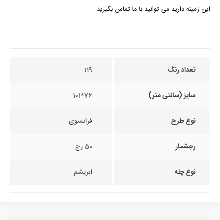
این زمینه دارید می توانید با ما تماس بگیرید.
تعداد رنگ
119
سایز (سانتی متر)
76*101
نوع طرح
فرانسوی
رجشمار
50 رج
نوع چله
ابریشم