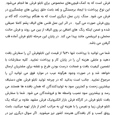
فرش است که به کمک قیچی‌های مخصوص برای تابلو فرش‌ ها انجام می‌شود.
این نوع پرداخت با ایجاد برجستگی و بُعد باعث خلق زیبایی ‌های چشمگیری در
فرش می ‌شود. سنگ زدن عمل دیگری است که به هنگام پرداخت، گاه گاه بر
روی فرش صورت می ‌گیرد . در اثر این عمل فلس ‌های الیاف پشم کاملا صیقلی
شده و ضمن اینکه رنگ‌ های اضافی بر روی الیاف از بین می ‌روند و فرش حالت
مخملی و ابریشمی مانند پیدا می ‌کند. در پایان این مرحله تابلو فرش آماده قاب
گرفتن می باشد.
شما می توانید با پرداخت تنها 30% از قیمت این تابلوفرش آن را سفارش بافت
دهید و مابقی هزینه آن را در پایان کار و پرداخت نمایید. کلیه سفارشات با
تضمین کیفیت بافت و ضمانت درست بودن طرح و نقشه برای مشتریان ارسال
خواهد شد و در صورت وجود هرگونه عیب در موارد فوق می توانید آن را
مرجوع نمایید. جالب است بدانید که در چرخه تولید تابلو فرش های دستباف
بیشترین زحمت و کمترین سود به تولیدکنندگان که همان بافنده ها هستند می
رسد و بیشترین سود نصیب واسطه ها و فروشندگان می شود. شما با سفارش
بافت تابلو فرش در کارگاه فرش بازار الکترونیک فرش مشهد علاوه بر اینکه یک
تابلو فرش زیبا و نفیس را با هزینه ای به مراتب کمتر از بازار تهیه میکنید، باعث
رونق کسب و کار بافندگان هنرمند کشور نیز میشوید. اگر سوال دیگری نیز در