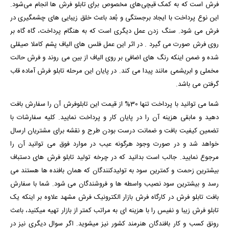
فرش است که به کمک قیچی‌های مخصوص برای تابلو فرش‌ ها انجام می‌شود.
این نوع پرداخت با ایجاد برجستگی و بُعد باعث خلق زیبایی ‌های چشمگیری در
فرش می ‌شود. سنگ زدن عمل دیگری است که به هنگام پرداخت، گاه گاه بر
روی فرش صورت می ‌گیرد . در اثر این عمل فلس ‌های الیاف پشم کاملا صیقلی
شده و ضمن اینکه رنگ‌ های اضافی بر روی الیاف از بین می ‌روند و فرش حالت
مخملی و ابریشمی مانند پیدا می ‌کند. در پایان این مرحله تابلو فرش آماده قاب
گرفتن می باشد.
شما می توانید با پرداخت تنها 30% از قیمت این تابلوفرش آن را سفارش بافت
دهید و مابقی هزینه آن را در پایان کار و پرداخت نمایید. کلیه سفارشات با
تضمین کیفیت بافت و ضمانت درست بودن طرح و نقشه برای مشتریان ارسال
خواهد شد و در صورت وجود هرگونه عیب در موارد فوق می توانید آن را
مرجوع نمایید. جالب است بدانید که در چرخه تولید تابلو فرش های دستباف
بیشترین زحمت و کمترین سود به تولیدکنندگان که همان بافنده ها هستند می
رسد و بیشترین سود نصیب واسطه ها و فروشندگان می شود. شما با سفارش
بافت تابلو فرش در کارگاه فرش بازار الکترونیک فرش مشهد علاوه بر اینکه یک
تابلو فرش زیبا و نفیس را با هزینه ای به مراتب کمتر از بازار تهیه میکنید، باعث
رونق کسب و کار بافندگان هنرمند کشور نیز میشوید. اگر سوال دیگری نیز در