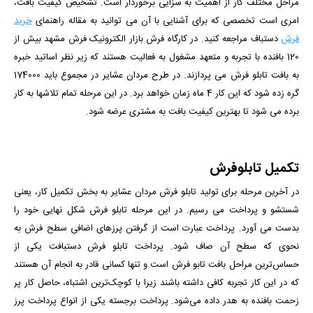
مراحل مختلف کار از اهمیت به سزایی برخوردار است. تشخیص کیفیت بافت،
امری است تخصصی که برای آشنایی با آن می توانید به مقاله راهنمای
خرید
فرش
دستباف مراجعه کنید. در کارگاه فرش بازار الکترونیک فرش مشهد بیش از
120 بافنده با تجربه و متعهد مشغول به فعالیت هستند که زیر نظر اساتید خبره
به بافت تابلو فرش می پردازند. در طرح
مردان عشایر
در مجموع باید 174000
گره زده شود که این کار 4 ماه زمان خواهد برد. در این مرحله تمام تلاشها به کار
برده می شود تا بهترین کیفیت بافت به مشتری عرضه شود.
تکمیل تابلوفرش
در آخرین مرحله برای تولید تابلو فرش
مردان عشایر
به بخش تکمیل کار، یعنی
شستشو و پرداخت می رسیم. در این مرحله تابلو فرش شکل نهایی خود را
بدست می آورد. پرداخت عبارت است از گرفتن پرزهای اضافی سطح فرش به
نحوی که سطح آن صاف شود. پرداخت تابلو فرش دستبافت یکی از
حساس‌ترین مراحل بافت تابو فرش است و تنها کسانی قادر به انجام آن هستند
که در این کار تجربه کافی داشته باشند زیرا با کوچک‌ترین اشتباه، حاصل کار پر
زحمت بافنده به هدر داده می‌شود. پرداخت برجسته یکی از انواع پرداخت پرز