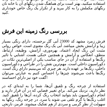
استفاده می­کنید، بهتر است برای هماهنگ شدن رنگ­های آن با خانه­ تان
رنگ­های مکملش را به کار ببرید و از تکرار یک رنگ خاص خودداری
کنید.
بررسی رنگ زمینه این فرش
فرش زمرد مشهد کد 23000 آبی گل برجسته، دارای رنگی بسیار
زیبا و آرامش بخش می­باشد. آبی یک رنگ معنوی است. خواص روانی
مثبت این رنگ ایجاد اعتماد، بهره‌وری، آرامش، وظیفه، ارتباط،
منطق، انعکاس و آرامش و همچنین خنکی هست. آشنايي با تاثير
رنگ‌ها و استفاده از آن‌ در جاي مناسب يكي از اصلي‌ترين نكات در
دكوراسيون داخلي است. مهم‌ترين نقش را در طراحي و دكوراسيون
داخلي، رنگ‌ها بر عهده دارند. هر چيزي كه مي‌بينيم داراي رنگ است.
رنگ‌ها باعث مي‌شوند چيزها را احساس كنيم به عبارتي مي‌توان
گفت خود نيز داراي احساسند!
استفاده از چرخه رنگ و تلفيق آن‌ها، شما را به ايده‌اي كه در
نظر داريد، نزديك مي‌كند. براي تغيير فضايي كه در آن قرار داريد و
انجام دكوراسيون بايد بتوانيد انتخاب رنگ كرده، آن‌ها را تلفيق كنيد.
اغلب رنگ‌ها يا گرم تلقی می شوند يا سرد. در چرخه رنگ، رنگ­ها به
سهولت از نظر گرمی و سردی از هم تفکيک می­شوند. قرمز، نارنجی