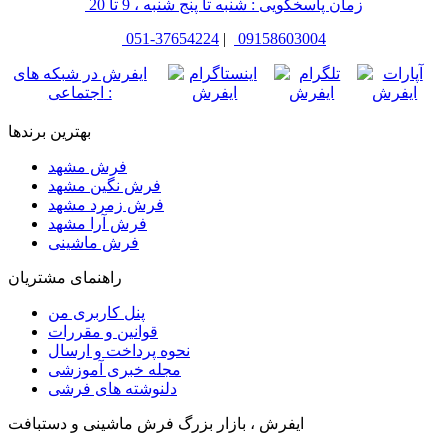
زمان پاسخگویی : شنبه تا پنج شنبه ، 9 تا 20
051-37654224
|
09158603004
ایفرش در شبکه های
اجتماعی :
بهترین برندها
فرش مشهد
فرش نگین مشهد
فرش زمرد مشهد
فرش آرا مشهد
فرش ماشینی
راهنمای مشتریان
پنل کاربری من
قوانین و مقررات
نحوه پرداخت و ارسال
مجله خبری آموزشی
دلنوشته های فرشی
ایفرش ، بازار بزرگ فرش ماشینی و دستبافت