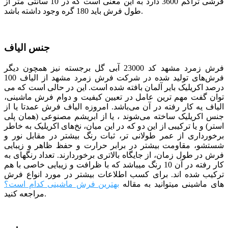
فرشی تراکم 3600 دارد به این معنی است که در 10 سانتی متر از
طول فرش باید 180 گره وجود داشته باشد.
جنس الیاف
فرش زمرد مشهد کد 23000 آبی گل برجسته
نیز همچون دیگر
فرش‌های تولید شده در شرکت فرش
زمرد
مشهد از الیاف 100
درصد اکریلیک بایر آلمان بافته شده است. این در حالی است که می
توان گفت مهم ترین عامل در تعیین کیفیت و دوام فرش ماشینی،
الیاف یه کار رفته در آن می‌باشد. امروزه الیاف فرش عمدتا یا از
جنس اکریلیک ساخته می‌شوند ، یا از ابریشم مصنوعی (همان پلی
استر) و یا ترکیبی از این دو که در این میان، نخ‌های اکریلیک به خاطر
برخورداری از عمر طولانی تر، ثبات رنگ بیشتر در مقابل نور و
شستشو، مقاومت بیشتر در برابر حرارت و حفظ ظاهر و زیبایی
فرش در طول زمان، از جایگاه بالاتری برخوردارند. تعداد رنگ­­های به
کار رفته در آن 10 رنگ می­باشد که با ظرافت و زیبایی خاصی با هم
ترکیب شده­ اند. برای کسب اطلاعات بیشتر در مورد انواع فرش
های ماشینی میتوانید به مقاله
بهترین فرش ماشینی کدام است؟
مراجعه کنید.