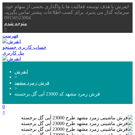
ایفرش با هدف توسعه فعالیت ها یا واگذاری بخشی از سهام خود،
سرمایه گذار می پذیرد. برای کسب اطلاعات بیشتر تماس بگیرید.
09150523004
متوجه شدم
×
فهرست
حساب کاربری
جستجو
پنل کاربری
ایفرش
>
فرش زمرد مشهد
>
فرش زمرد مشهد کد 23000 آبی گل برجسته
0
×