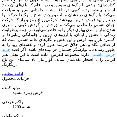
گذارده‌اي؛ بهشتي با رنگ‌هاي سيمين و زرين فام كه باغ‌هاي آن روح
از سر بيننده برده، ‌گويي در باغ بهشت جاوداني سير و سياحت
مي‌كند، با رنگ‌هاي درخشان و ناب و پیچش شاخ و برگ‌ها حركت را
در تار و پود فرش تداوم مي‌بخشد. حركتي پر از رمز و راز كه حركت
جهان هستي را تداعي مي‌كند و چرخش و گردش گيتي و سپري
شدن بهار و آمدن بهاري ديگر را به خاطر می‌آورد. زمزمه پرطراوت
زندگي با عشق و ايمان، با آرزوهاي ديرين و جاودانگي زيبايي‌ها بر
گستره تار و پود فرش و اين نقش و نگارهاي عالم هستي است كه
از صافي نگاه و ذهن خلاق هنرمند عبور كرده و نقشه‌ای زیبا را به
ظهور رسانده تا نوازشگر چشمان هر بیننده­ای باشد. اگر قصد
خرید
فرش ماشینی
دارید مجموعه ایفرش آماده است تا این تجلی هنر
ایرانی را با افتخار تقدیمتان نماید؛ گوارایتان باد تماشای این باغ
رنگارنگ.
ادامه مطلب
جزئیات محصول
تولید کننده
فرش زمرد مشهد
تراکم عرضی
1200 شانه
تراکم طولی