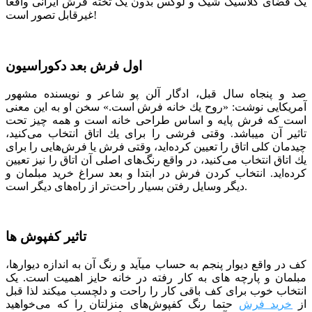
یک فضای کلاسیک شیک و لوکس بدون یک تخته فرش ایرانی واقعا
غیرقابل تصور است!
اول فرش بعد دکوراسیون
صد و پنجاه سال قبل، ادگار آلن پو شاعر و نویسنده مشهور
آمریکایی نوشت: «روح یك خانه فرش است.» سخن او به این معنی
است كه فرش پایه و اساس طراحی خانه است و همه چیز تحت
تاثیر آن می­باشد. وقتی فرشی را برای یك اتاق انتخاب می‌كنید،
چیدمان كلی اتاق را تعیین كرده‌اید، وقتی فرش یا فرش‌هایی را برای
یك اتاق انتخاب می‌كنید، در واقع رنگ‌های اصلی آن اتاق را نیز تعیین
كرده‌اید. انتخاب کردن فرش در ابتدا و بعد سراغ خرید مبلمان و
دیگر وسایل رفتن بسیار راحت‌تر از راه‌های دیگر است.
تاثیر کفپوش ها
کف در واقع دیوار پنجم به حساب می­آید و رنگ آن به اندازه دیوارها،
مبلمان و پارچه ­های به کار رفته در خانه حایز اهمیت است. یک
انتخاب خوب برای کف باقی کار را راحت و دلچسب می­کند لذا قبل
از
خرید فرش
حتما رنگ کفپوش‌های منزلتان را که می‌خواهید