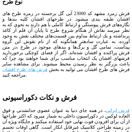
نوع طرح
فرش زمرد مشهد کد 23000 آبی گل
برجسته در زمره طرح های
افشان طبقه بندی می­شود. در طرح­های افشان كليه بندها و
نگاره‌های فرش پيوستگی و ارتباط كاملی با هم دارند به نحوي كه به
نظر مي­رسد نقاش از هنگام شروع طرح تا پايان آن قلم از كاغذ
برنداشته و يك ارتباط مداوم بين قسمت‌های مختلف نقش به وجود
آورده. به عبارت ساده­تر همان­گونه كه از نام نقوش اين گروه
پيداست، تمامی گل و برگ‌ها و بندهای موجود در طرح ،در متن
فرش پراكنده و افشان شده‌اند. اگر از فضای کوچکی برخوردارید
فرش­های افشان یک انتخاب مناسب برای شما خواهند بود چرا که
باعث بزرگ­تر به نظر رسیدن محیط می­شوند.
برای مشاهده سایر
فرش های طرح افشان می توانید به بخش
فرش های طرح افشان
مراجعه کنید.
فرش و نکات دکوراسیونی
فرش ایرانی
، در همه جای دنیا به عنوان عضوی جدانشدنی و فوق
العاده لوکس در دکوراسیون داخلی به شمار میرود که اکثر طراح­ها
از آن برای افزودن فوت نهایی خود استفاده می­کنند و جایگاه ویژه آن
در زمینه طراحی کلاسیک غیرقابل انکار است. گاهی اوقات تجسم