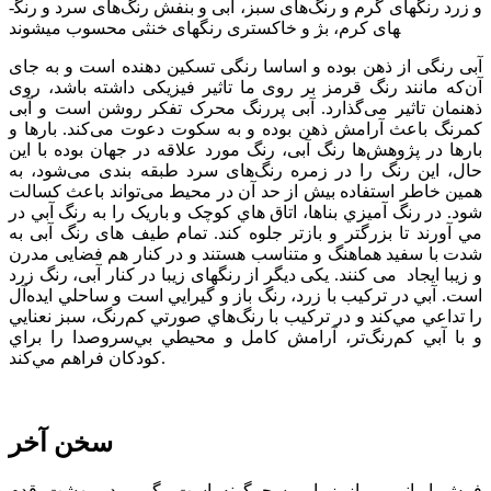
و زرد رنگ­های گرم و رنگ‌های سبز، آبی و بنفش رنگ‌های سرد و رنگ­
های کرم، بژ و خاکستری رنگهای خنثی محسوب می­شوند
آبی رنگی از ذهن بوده و اساسا رنگی تسکین دهنده است و به جای
آن‌که مانند رنگ قرمز بر روی ما تاثیر فیزیکی داشته باشد، روی
ذهنمان تاثیر می‌گذارد. آبی پررنگ محرک تفکر روشن است و آبی
کمرنگ باعث آرامش ذهن بوده و به سکوت دعوت می‌کند. بارها و
بارها در پژوهش‌ها رنگ آبی، رنگ مورد علاقه در جهان بوده با این
حال، این رنگ را در زمره رنگ‌های سرد طبقه بندی می‌شود، به
همین خاطر استفاده بیش از حد آن در محیط می‌تواند باعث کسالت
شود. در رنگ آميزي بناها، اتاق هاي کوچک و باريک را به رنگ آبي در
مي آورند تا بزرگتر و بازتر جلوه کند. تمام طیف های رنگ آبی به
شدت با سفید هماهنگ و متناسب هستند و در کنار هم فضایی مدرن
و زیبا ایجاد می کنند. یکی دیگر از رنگهای زیبا در کنار آبی، رنگ زرد
است. آبي در تركيب با زرد، رنگ باز و گيرايي است و ساحلي ايده‌آل
را تداعي مي‌كند و در تركيب با رنگ‌هاي صورتي كم‌رنگ، سبز نعنايي
و با آبي كم‌رنگ‌تر، آرامش ‌كامل و محيطي بي‌سروصدا را براي
كودكان فراهم مي‌كند.
سخن آخر
فرش ايراني پر از زيبایی سحرگونه است، گويي در بهشت قدم