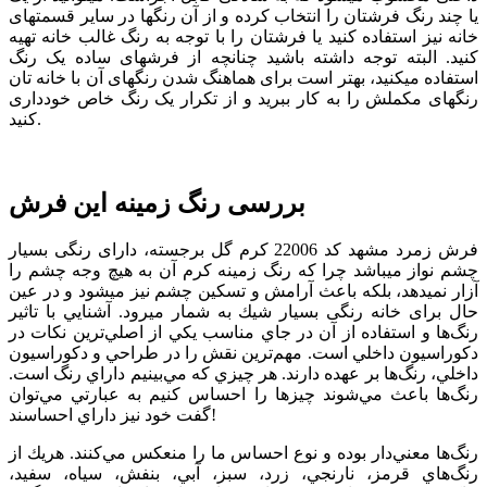
یا چند رنگ فرش­تان را انتخاب کرده و از آن رنگ­ها در سایر قسمت­های
خانه نیز استفاده کنید یا فرشتان را با توجه به رنگ غالب خانه تهیه
کنید. البته توجه داشته باشید چنانچه از فرش­های ساده یک رنگ
استفاده می­کنید، بهتر است برای هماهنگ شدن رنگ­های آن با خانه­ تان
رنگ­های مکملش را به کار ببرید و از تکرار یک رنگ خاص خودداری
کنید.
بررسی رنگ زمینه این فرش
فرش زمرد مشهد کد 22006 کرم گل برجسته،
دارای رنگی بسیار
چشم نواز می­باشد چرا که رنگ زمینه کرم آن به هیچ وجه چشم را
آزار نمی­دهد، بلكه باعث آرامش و تسكین چشم نیز می­شود و در عین
حال برای خانه رنگی بسیار شیك به شمار می­رود. آشنايي با تاثير
رنگ‌ها و استفاده از آن‌ در جاي مناسب يكي از اصلي‌ترين نكات در
دكوراسيون داخلي است. مهم‌ترين نقش را در طراحي و دكوراسيون
داخلي، رنگ‌ها بر عهده دارند. هر چيزي كه مي‌بينيم داراي رنگ است.
رنگ‌ها باعث مي‌شوند چيزها را احساس كنيم به عبارتي مي‌توان
گفت خود نيز داراي احساسند!
رنگ‌ها معني‌دار بوده و نوع احساس ما را منعكس مي‌كنند. هريك از
رنگ‌هاي قرمز، نارنجي، زرد، سبز، آبي، بنفش، سياه، سفيد،