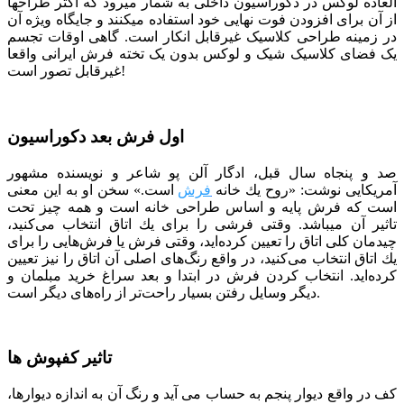
العاده لوکس در دکوراسیون داخلی به شمار میرود که اکثر طراح­ها
از آن برای افزودن فوت نهایی خود استفاده می­کنند و جایگاه ویژه آن
در زمینه طراحی کلاسیک غیرقابل انکار است. گاهی اوقات تجسم
یک فضای کلاسیک شیک و لوکس بدون یک تخته فرش ایرانی واقعا
غیرقابل تصور است!
اول فرش بعد دکوراسیون
صد و پنجاه سال قبل، ادگار آلن پو شاعر و نویسنده مشهور
آمریکایی نوشت: «روح یك خانه
فرش
است.» سخن او به این معنی
است كه فرش پایه و اساس طراحی خانه است و همه چیز تحت
تاثیر آن می­باشد. وقتی فرشی را برای یك اتاق انتخاب می‌كنید،
چیدمان كلی اتاق را تعیین كرده‌اید، وقتی فرش یا فرش‌هایی را برای
یك اتاق انتخاب می‌كنید، در واقع رنگ‌های اصلی آن اتاق را نیز تعیین
كرده‌اید. انتخاب کردن فرش در ابتدا و بعد سراغ خرید مبلمان و
دیگر وسایل رفتن بسیار راحت‌تر از راه‌های دیگر است.
تاثیر کفپوش ها
کف در واقع دیوار پنجم به حساب می­ آید و رنگ آن به اندازه دیوارها،