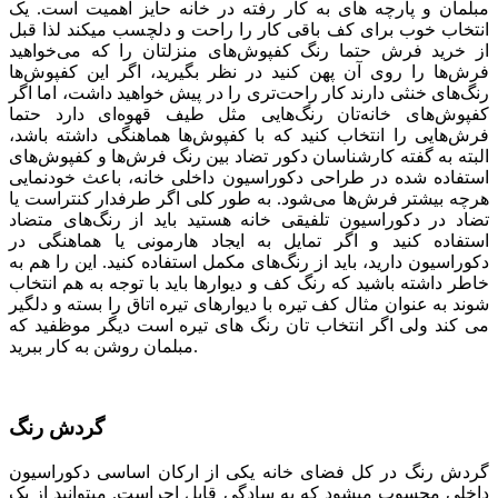
مبلمان و پارچه­ های به کار رفته در خانه حایز اهمیت است. یک
انتخاب خوب برای کف باقی کار را راحت و دلچسب می­کند لذا قبل
از خرید فرش حتما رنگ کفپوش‌های منزلتان را که می‌خواهید
فرش‌ها را روی آن پهن کنید در نظر بگیرید، اگر این کفپوش‌ها
رنگ‌های خنثی دارند کار راحت‌تری را در پیش خواهید داشت، اما اگر
کفپوش‌های خانه‌تان رنگ‌هایی مثل طیف قهوه‌ای دارد حتما
فرش‌هایی را انتخاب کنید که با کفپوش‌ها هماهنگی داشته باشد،
البته به گفته کارشناسان دکور تضاد بین رنگ فرش‌ها و کفپوش‌های
استفاده شده در طراحی دکوراسیون داخلی خانه، باعث خودنمایی
هرچه بیشتر فرش‌ها می‌شود. به طور کلی اگر طرفدار کنتراست یا
تضاد در دکوراسیون تلفیقی خانه هستید باید از رنگ‌های متضاد
استفاده کنید و اگر تمایل به ایجاد هارمونی یا هماهنگی در
دکوراسیون دارید، باید از رنگ‌های مکمل استفاده کنید. این را هم به
خاطر داشته باشید که رنگ کف و دیوارها باید با توجه به هم انتخاب
شوند به عنوان مثال کف تیره با دیوارهای تیره اتاق را بسته و دلگیر
می کند ولی اگر انتخاب تان رنگ های تیره است دیگر موظفید که
مبلمان روشن به کار ببرید.
گردش رنگ
گردش رنگ در کل فضای خانه یکی از ارکان اساسی دکوراسیون
داخلی محسوب می­شود که به سادگی قابل اجراست. می­توانید از یک