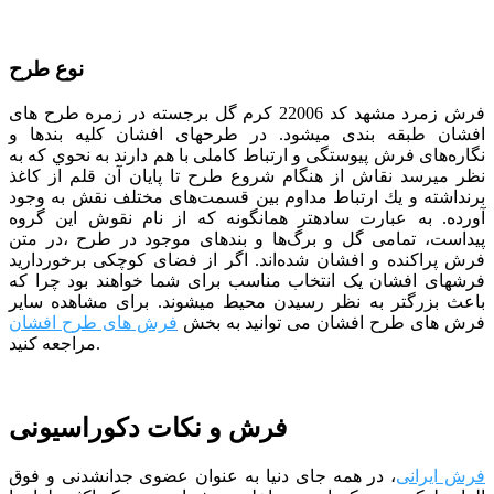
نوع طرح
فرش زمرد مشهد کد 22006 کرم گل برجسته
در زمره طرح های
افشان طبقه بندی می­شود. در طرح­های افشان كليه بندها و
نگاره‌های فرش پيوستگی و ارتباط كاملی با هم دارند به نحوي كه به
نظر مي­رسد نقاش از هنگام شروع طرح تا پايان آن قلم از كاغذ
برنداشته و يك ارتباط مداوم بين قسمت‌های مختلف نقش به وجود
آورده. به عبارت ساده­تر همان­گونه كه از نام نقوش اين گروه
پيداست، تمامی گل و برگ‌ها و بندهای موجود در طرح ،در متن
فرش پراكنده و افشان شده‌اند. اگر از فضای کوچکی برخوردارید
فرش­های افشان یک انتخاب مناسب برای شما خواهند بود چرا که
باعث بزرگ­تر به نظر رسیدن محیط می­شوند.
برای مشاهده سایر
فرش های طرح افشان می توانید به بخش
فرش های طرح افشان
مراجعه کنید.
فرش و نکات دکوراسیونی
فرش ایرانی
، در همه جای دنیا به عنوان عضوی جدانشدنی و فوق