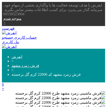
ایفرش با هدف توسعه فعالیت ها یا واگذاری بخشی از سهام خود،
سرمایه گذار می پذیرد. برای کسب اطلاعات بیشتر تماس بگیرید.
09150523004
متوجه شدم
×
فهرست
حساب کاربری
جستجو
پنل کاربری
ایفرش
>
فرش زمرد مشهد
>
فرش زمرد مشهد کد 22006 کرم گل برجسته
0
×