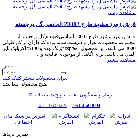
مشاهده بیشتر
فرش زمرد مشهد طرح 23002 الماسی گل برجسته
فرش زمرد مشهد طرح 23002 الماسی&nbsp;گل برجسته از
مجموعه محصولات هزار و دویست شانه بوده که دارای تراکم طولی
3600 می باشد. این محصول ده&nbsp;رنگ بوده و 100% اکریلیک بایر
آلمان می باشد. برای آگاهی از موجودی قالیچه و...
مشاهده بیشتر
بستن
برای محصولات بیشتر کلیک کنید.
هیچ محصولی پیدا نشد.
زمان پاسخگویی : شنبه تا پنج شنبه ، 9 تا 20
051-37654224
|
09158603004
ایفرش در شبکه های
اجتماعی :
بهترین برندها