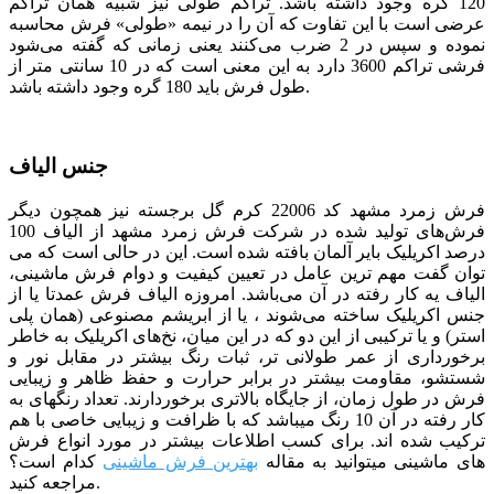
120 گره وجود داشته باشد. تراکم طولی نیز شبیه همان تراکم
عرضی است با این تفاوت که آن را در نیمه «طولی» فرش محاسبه
نموده و سپس در 2 ضرب می‌کنند یعنی زمانی که گفته می‌شود
فرشی تراکم 3600 دارد به این معنی است که در 10 سانتی متر از
طول فرش باید 180 گره وجود داشته باشد.
جنس الیاف
فرش زمرد مشهد کد 22006 کرم گل برجسته
نیز همچون دیگر
فرش‌های تولید شده در شرکت فرش
زمرد
مشهد از الیاف 100
درصد اکریلیک بایر آلمان بافته شده است. این در حالی است که می
توان گفت مهم ترین عامل در تعیین کیفیت و دوام فرش ماشینی،
الیاف یه کار رفته در آن می‌باشد. امروزه الیاف فرش عمدتا یا از
جنس اکریلیک ساخته می‌شوند ، یا از ابریشم مصنوعی (همان پلی
استر) و یا ترکیبی از این دو که در این میان، نخ‌های اکریلیک به خاطر
برخورداری از عمر طولانی تر، ثبات رنگ بیشتر در مقابل نور و
شستشو، مقاومت بیشتر در برابر حرارت و حفظ ظاهر و زیبایی
فرش در طول زمان، از جایگاه بالاتری برخوردارند. تعداد رنگ­­های به
کار رفته در آن 10 رنگ می­باشد که با ظرافت و زیبایی خاصی با هم
ترکیب شده­ اند. برای کسب اطلاعات بیشتر در مورد انواع فرش
های ماشینی میتوانید به مقاله
بهترین فرش ماشینی
کدام است؟
مراجعه کنید.