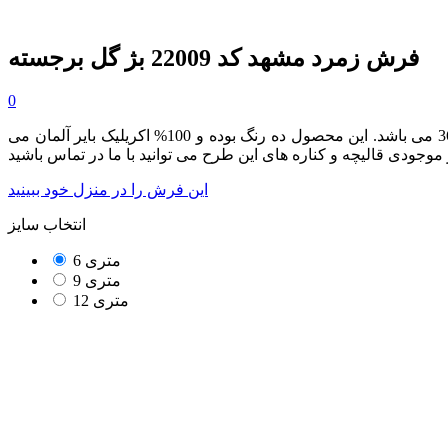
فرش زمرد مشهد کد 22009 بژ گل برجسته
0
از مجموعه محصولات هزار و دویست شانه فرش زمرد مشهد بوده که دارای تراکم طولی 3600 می باشد. این محصول ده رنگ بوده و 100% اکریلیک بایر آلمان می
این فرش را در منزل خود ببینید
انتخاب سایز
6 متری
9 متری
12 متری