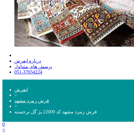
درباره ایفرش
پرسش های متداول
051-37654224
ایفرش
>
فرش زمرد مشهد
>
فرش زمرد مشهد کد 22009 بژ گل برجسته
0
×