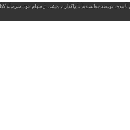
ا هدف توسعه فعالیت ها یا واگذاری بخشی از سهام خود، سرمایه گذار می پذ