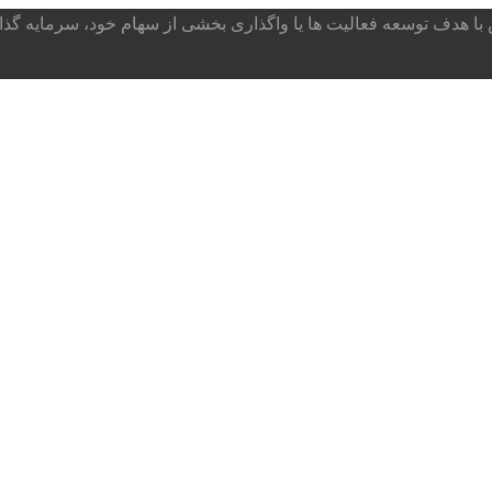
ا هدف توسعه فعالیت ها یا واگذاری بخشی از سهام خود، سرمایه گذار می پذ