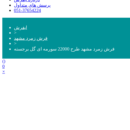
پرسش های متداول
051-37654224
ایفرش
>
فرش زمرد مشهد
>
فرش زمرد مشهد طرح 22000 سورمه ای گل برجسته
(
)
0
×