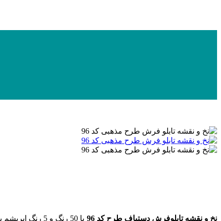
نخ و نقشه تابلوفرش دستباف طرح کد 96