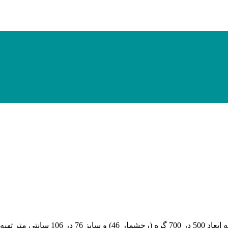
با 50 رنگ و 5 رنگ ابریشم به ا