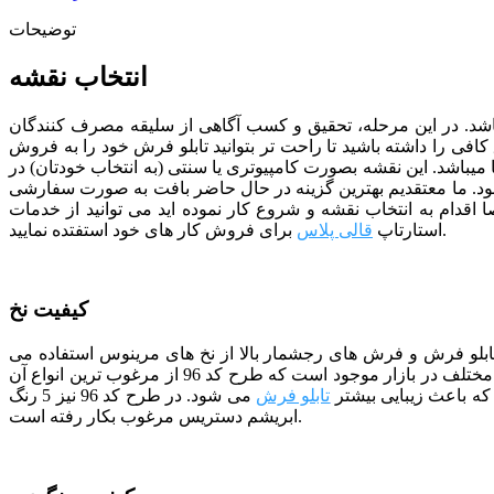
توضیحات
انتخاب نقشه
ی باشد. در این مرحله، تحقیق و کسب آگاهی از سلیقه مصرف کنندگان
افی را داشته باشید تا راحت تر بتوانید تابلو فرش خود را به فروش
رفروش ترین نقشه ها را در اختیار شما قرار دهیم که نقشه تابلو فرش کد 96 نیز یک نمونه از آنها میباشد. این نقشه بصورت کامپیوتری یا سنتی (به انتخاب خودتان) در
د.
ما معتقدیم بهترین گزینه در حال حاضر بافت به صورت سفارشی
ا اقدام به انتخاب نقشه و شروع کار نموده اید می توانید از خدمات
برای فروش کار های خود استفتده نمایید.
استارتاپ
قالی پلاس
کیفیت نخ
 تابلو فرش و فرش های رجشمار بالا از نخ های مرینوس استفاده می
شود. مرینوس نام نوعی نژاد گوسفند خارجی است که دارای پشمی بسیار ظریف می باشد. در حال حاضر نخ های مرینوس با سطوح کیفی مختلف در بازار موجود است که طرح کد 96 از مرغوب ترین انواع آن
ه باعث زیبایی بیشتر
تابلو فرش
می شود. در طرح کد 96 نیز 5 رنگ
ابریشم دستریس مرغوب بکار رفته است.