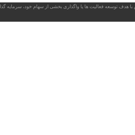
ا هدف توسعه فعالیت ها یا واگذاری بخشی از سهام خود، سرمایه گذار می پذ