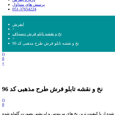
پرسش های متداول
051-37654224
ایفرش
>
نخ و نقشه تابلو فرش دستباف
>
نخ و نقشه تابلو فرش طرح مذهبی کد 96
(
)
0
×
نخ و نقشه تابلو فرش طرح مذهبی کد 96
(
)
0
بعاد 500 در 700 گره (رجشمار 46) و سایز 76 در 106 سانتی متر تهیه شده از با کیفیت ترین نخ های مرینوس و ابریشم. بصورت گلوله شده