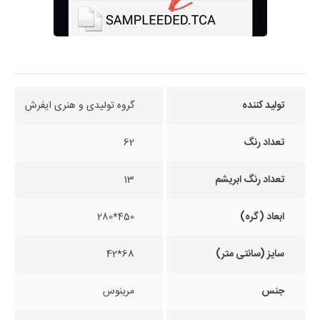
تولید کننده
گروه تولیدی و هنری ایفرش
تعداد رنگ
62
تعداد رنگ ابریشم
13
ابعاد (گره)
450*280
سایز (سانتی متر)
68*42
جنس
مرینوس