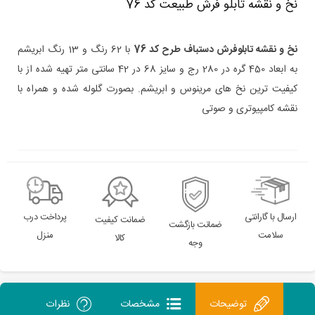
نخ و نقشه تابلو فرش طبیعت کد 76
نخ و نقشه تابلوفرش دستباف طرح کد 76
با 62 رنگ و 13 رنگ ابریشم
به ابعاد 450 گره در 280 رج و سایز 68 در 42 سانتی متر تهیه شده از با
کیفیت ترین نخ های مرینوس و ابریشم. بصورت گلوله شده و همراه با
نقشه کامپیوتری و صوتی
ارسال با گارانتی
پرداخت درب
ضمانت کیفیت
ضمانت بازگشت
سلامت
منزل
کالا
وجه
توضیحات
مشخصات
نظرات