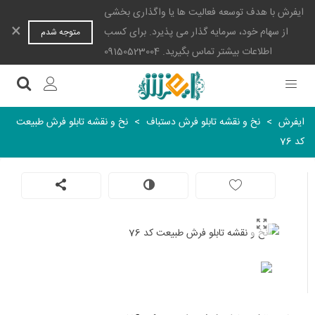
ایفرش با هدف توسعه فعالیت ها یا واگذاری بخشی
×
از سهام خود، سرمایه گذار می پذیرد. برای کسب
متوجه شدم
اطلاعات بیشتر تماس بگیرید. 09150523004
ایفرش
>
نخ و نقشه تابلو فرش دستباف
>
نخ و نقشه تابلو فرش طبیعت
کد 76