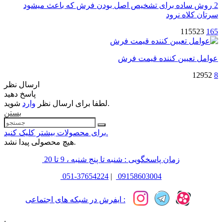
2 روش ساده برای تشخیص اصل بودن فرش که باعث میشود
سرتان کلاه نرود
115523
165
عوامل تعیین کننده قیمت فرش
12952
8
ارسال نظر
پاسخ دهید
شوید.
لطفا برای ارسال نظر
وارد
بستن
برای محصولات بیشتر کلیک کنید.
هیچ محصولی پیدا نشد.
زمان پاسخگویی : شنبه تا پنج شنبه ، 9 تا 20
051-37654224
|
09158603004
ایفرش در شبکه های اجتماعی :