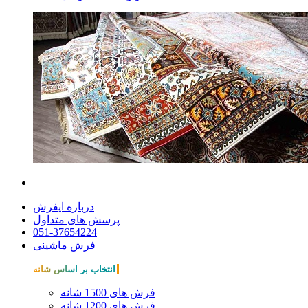
درباره ایفرش
پرسش های متداول
051-37654224
فرش ماشینی
انتخاب بر اساس شانه
فرش های 1500 شانه
فرش های 1200 شانه