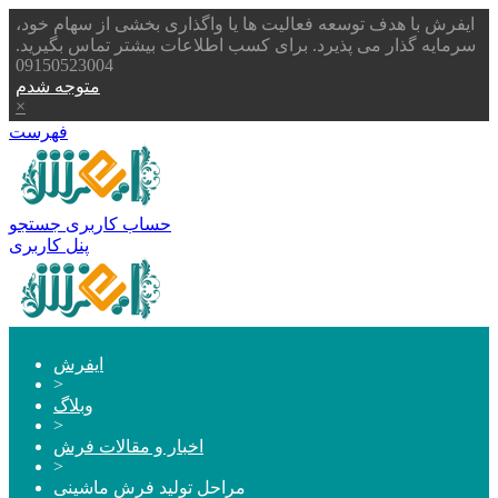
ایفرش با هدف توسعه فعالیت ها یا واگذاری بخشی از سهام خود،
سرمایه گذار می پذیرد. برای کسب اطلاعات بیشتر تماس بگیرید.
09150523004
متوجه شدم
×
فهرست
حساب کاربری
جستجو
پنل کاربری
ایفرش
>
وبلاگ
>
اخبار و مقالات فرش
>
مراحل تولید فرش ماشینی