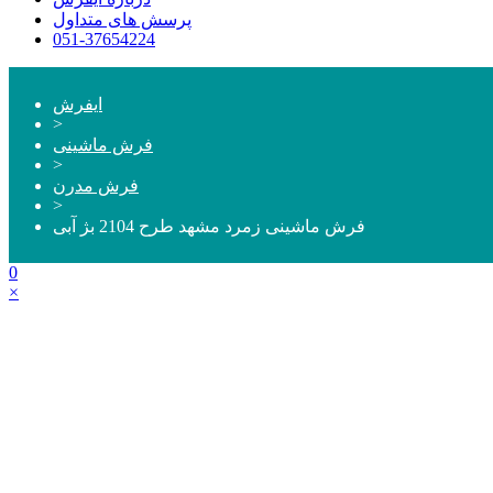
پرسش های متداول
051-37654224
ایفرش
>
فرش ماشینی
>
فرش مدرن
>
فرش ماشینی زمرد مشهد طرح 2104 بژ آبی
0
×