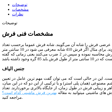
توضیحات
مشخصات
نظرات
توضیحات
مشخصات فنی فرش
ست. به طور کلی تراکم عرضی فرش را شانه آن می‌گویند. شانه فرش عموما برحسب تعداد
به شمار می‌رود چراکه با بیشتر شدن آن نقش‌ها ظریف‌تر می‌شوند. برای مثال اگر فرش 410 شانه معرفی می شود در 10 سانتی متر
از «عرض» فرش باید 41 گره وجود داشته باشد. تراکم طولی نیز شبیه همان تراکم عرضی است با این تفاوت که آن را در نیمه «طولی» فرش محاسبه نموده و سپس در 2 ضرب می‌کنند یعنی زمانی که گفته
جنس الیاف
رد مشهد از الیاف 100 درصد اکریلیک بایر آلمان بافته شده است. این در حالی است که می توان گفت مهم ترین عامل در تعیین
شم مصنوعی (همان پلی استر) و یا ترکیبی از این دو که در این میان،
 و زیبایی فرش در طول زمان، از جایگاه بالاتری برخوردارند. تعداد
 های ماشینی میتوانید به مقاله
بهترین فرش ماشینی کدام است؟
مراجعه کنید.