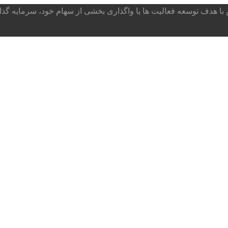
ا هدف توسعه فعالیت ها یا واگذاری بخشی از سهام خود، سرمایه گذار می پذ