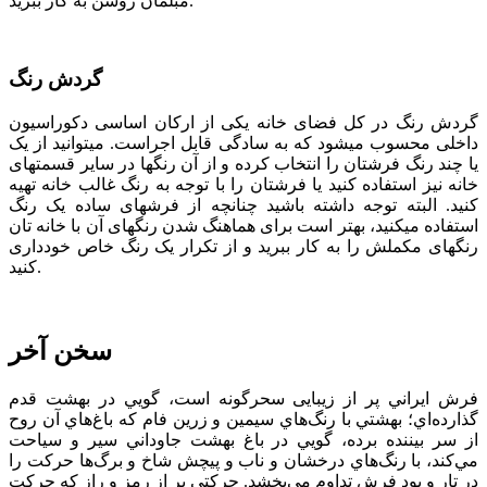
مبلمان روشن به کار ببرید.
گردش رنگ
گردش رنگ در کل فضای خانه یکی از ارکان اساسی دکوراسیون
داخلی محسوب می­شود که به سادگی قابل اجراست. می­توانید از یک
یا چند رنگ فرش­تان را انتخاب کرده و از آن رنگ­ها در سایر قسمت­های
خانه نیز استفاده کنید یا فرشتان را با توجه به رنگ غالب خانه تهیه
کنید. البته توجه داشته باشید چنانچه از فرش­های ساده یک رنگ
استفاده می­کنید، بهتر است برای هماهنگ شدن رنگ­های آن با خانه­ تان
رنگ­های مکملش را به کار ببرید و از تکرار یک رنگ خاص خودداری
کنید.
سخن آخر
فرش ايراني پر از زيبایی سحرگونه است، گويي در بهشت قدم
گذارده‌اي؛ بهشتي با رنگ‌هاي سيمين و زرين فام كه باغ‌هاي آن روح
از سر بيننده برده، ‌گويي در باغ بهشت جاوداني سير و سياحت
مي‌كند، با رنگ‌هاي درخشان و ناب و پیچش شاخ و برگ‌ها حركت را
در تار و پود فرش تداوم مي‌بخشد. حركتي پر از رمز و راز كه حركت