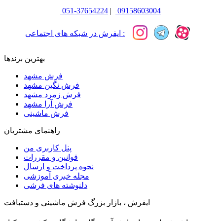
051-37654224
|
09158603004
ایفرش در شبکه های اجتماعی :
بهترین برندها
فرش مشهد
فرش نگین مشهد
فرش زمرد مشهد
فرش آرا مشهد
فرش ماشینی
راهنمای مشتریان
پنل کاربری من
قوانین و مقررات
نحوه پرداخت و ارسال
مجله خبری آموزشی
دلنوشته های فرشی
ایفرش ، بازار بزرگ فرش ماشینی و دستبافت