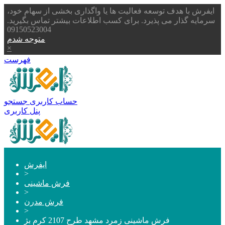
ایفرش با هدف توسعه فعالیت ها یا واگذاری بخشی از سهام خود،
سرمایه گذار می پذیرد. برای کسب اطلاعات بیشتر تماس بگیرید.
09150523004
متوجه شدم
×
فهرست
حساب کاربری
جستجو
پنل کاربری
ایفرش
>
فرش ماشینی
>
فرش مدرن
>
فرش ماشینی زمرد مشهد طرح 2107 کرم بژ