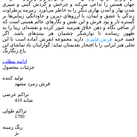
جهان هستي را تداعي مي‌كند و چرخش و گردش گيتي و سپري
شدن بهار و آمدن بهاري ديگر را به خاطر می‌آورد. زمزمه پرطراوت
زندگي با عشق و ايمان، با آرزوهاي ديرين و جاودانگي زيبايي‌ها بر
گستره تار و پود فرش و اين نقش و نگارهاي عالم هستي است كه
از صافي نگاه و ذهن خلاق هنرمند عبور كرده و نقشه‌ای زیبا را به
ظهور رسانده تا نوازشگر چشمان هر بیننده­ای باشد. اگر
قصد خرید
فرش فانتزی
دارید مجموعه ایفرش آماده است تا این
تجلی هنر ایرانی را با افتخار تقدیمتان نماید؛ گوارایتان باد تماشای این
باغ رنگارنگ.
ادامه مطلب
جزئیات محصول
تولید کننده
فرش زمرد مشهد
تراکم عرضی
410 شانه
تراکم طولی
1700
رنگ زمینه
بژ