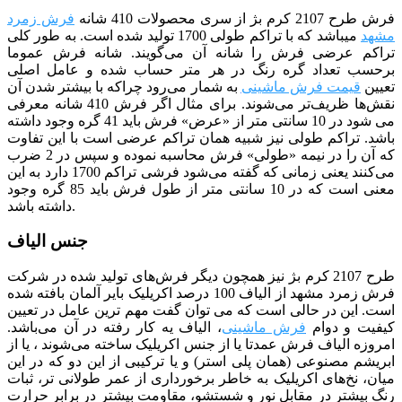
فرش طرح 2107 کرم بژ از سری محصولات 410 شانه
فرش زمرد
مشهد
می­باشد که با تراکم طولی 1700 تولید شده است. به طور کلی
تراکم عرضی فرش را شانه آن می‌گویند. شانه فرش عموما
برحسب تعداد گره رنگ در هر متر حساب شده و عامل اصلی
تعیین
قیمت فرش ماشینی
به شمار می‌رود چراکه با بیشتر شدن آن
نقش‌ها ظریف‌تر می‌شوند. برای مثال اگر فرش 410 شانه معرفی
می شود در 10 سانتی متر از «عرض» فرش باید 41 گره وجود داشته
باشد. تراکم طولی نیز شبیه همان تراکم عرضی است با این تفاوت
که آن را در نیمه «طولی» فرش محاسبه نموده و سپس در 2 ضرب
می‌کنند یعنی زمانی که گفته می‌شود فرشی تراکم 1700 دارد به این
معنی است که در 10 سانتی متر از طول فرش باید 85 گره وجود
داشته باشد.
جنس الیاف
طرح 2107 کرم بژ نیز همچون دیگر فرش‌های تولید شده در شرکت
فرش زمرد مشهد از الیاف 100 درصد اکریلیک بایر آلمان بافته شده
است. این در حالی است که می توان گفت مهم ترین عامل در تعیین
کیفیت و دوام
فرش ماشینی
، الیاف یه کار رفته در آن می‌باشد.
امروزه الیاف فرش عمدتا یا از جنس اکریلیک ساخته می‌شوند ، یا از
ابریشم مصنوعی (همان پلی استر) و یا ترکیبی از این دو که در این
میان، نخ‌های اکریلیک به خاطر برخورداری از عمر طولانی تر، ثبات
رنگ بیشتر در مقابل نور و شستشو، مقاومت بیشتر در برابر حرارت