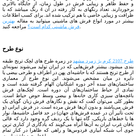
و حفظ ظاهر و زیبایی فرش در طول زمان، از جایگاه بالاتری
برخوردارند. تعداد رنگ­­های به کار رفته در آن 4 رنگ می­باشد که با
ظرافت و زیبایی خاصی با هم ترکیب شده­ اند.
برای کسب اطلاعات
بیشتر در مورد انواع فرش های ماشینی میتوانید به مقاله
بهترین
مراجعه کنید.
فرش ماشینی کدام است؟
نوع طرح
طرح 2107 کرم بژ زمرد مشهد
در زمره طرح های لچک ترنج طبقه
بندی می­شود. بیشتر فرش‌هایی که در ایران تولید می‌شوند نمونه‌ای
از طرح ترنج هستند که با حاشیه‌ای پهن در اطراف و طرحی بیضی یا
دایره در میان مشخص می‌شوند. این نوع طرح از معماری
ساختمان‌های سده آخر دوره اشکانیان الهام گرفته شده است و
نمادی از حیاط ساختمان‌های آن دوره است. لچک‌های فرش
باغچه‌های سبزی کاری خانه‌ها و بیضی وسط حوض حیاط است.
بطور کلی می‌توان گفت که نقش و نگارهای فرش زبان گویای یک
فرش می‌باشند و بدون آن‌ها فرش مرده است. در فرش ایرانی (و
تحت تأثیر آن در عمده فرش‌های جهان) در حد فاصل حاشیه‌ها، نوار
ها یا خط‌های باریکی، ‌گاه تنها با یک ردیف گره وجود دارد که قالی
بافان غرب ایران به آن‌ها آبراه می‌گویند که یادگاری از کناری ترین
جوی آب شبکه‌ آبیاری فردوس‌ها و راهی که ظاهرا در کنار تمام
باغ‌ها وجود داشته است.