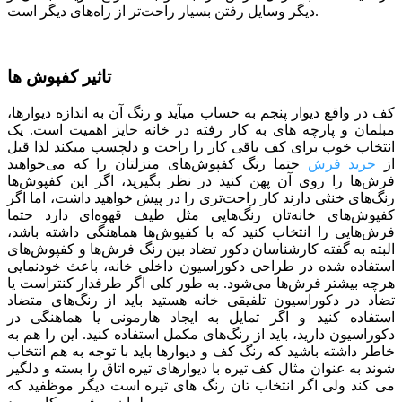
دیگر وسایل رفتن بسیار راحت‌تر از راه‌های دیگر است.
تاثیر کفپوش ها
کف در واقع دیوار پنجم به حساب می­آید و رنگ آن به اندازه دیوارها،
مبلمان و پارچه­ های به کار رفته در خانه حایز اهمیت است. یک
انتخاب خوب برای کف باقی کار را راحت و دلچسب می­کند لذا قبل
از
خرید فرش
حتما رنگ کفپوش‌های منزلتان را که می‌خواهید
فرش‌ها را روی آن پهن کنید در نظر بگیرید، اگر این کفپوش‌ها
رنگ‌های خنثی دارند کار راحت‌تری را در پیش خواهید داشت، اما اگر
کفپوش‌های خانه‌تان رنگ‌هایی مثل طیف قهوه‌ای دارد حتما
فرش‌هایی را انتخاب کنید که با کفپوش‌ها هماهنگی داشته باشد،
البته به گفته کارشناسان دکور تضاد بین رنگ فرش‌ها و کفپوش‌های
استفاده شده در طراحی دکوراسیون داخلی خانه، باعث خودنمایی
هرچه بیشتر فرش‌ها می‌شود. به طور کلی اگر طرفدار کنتراست یا
تضاد در دکوراسیون تلفیقی خانه هستید باید از رنگ‌های متضاد
استفاده کنید و اگر تمایل به ایجاد هارمونی یا هماهنگی در
دکوراسیون دارید، باید از رنگ‌های مکمل استفاده کنید. این را هم به
خاطر داشته باشید که رنگ کف و دیوارها باید با توجه به هم انتخاب
شوند به عنوان مثال کف تیره با دیوارهای تیره اتاق را بسته و دلگیر
می کند ولی اگر انتخاب تان رنگ های تیره است دیگر موظفید که