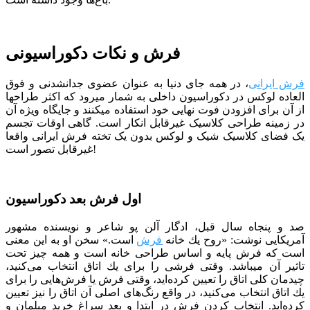
فرش و نکات دکوراسیونی
فرش ایرانی
، در همه جای دنیا به عنوان عضوی جدانشدنی و فوق
العاده لوکس در دکوراسیون داخلی به شمار میرود که اکثر طراح­ها
از آن برای افزودن فوت نهایی خود استفاده می­کنند و جایگاه ویژه آن
در زمینه طراحی کلاسیک غیرقابل انکار است. گاهی اوقات تجسم
یک فضای کلاسیک شیک و لوکس بدون یک تخته فرش ایرانی واقعا
غیرقابل تصور است!
اول فرش بعد دکوراسیون
صد و پنجاه سال قبل، ادگار آلن پو شاعر و نویسنده مشهور
آمریکایی نوشت: «روح یك خانه
فرش
است.» سخن او به این معنی
است كه فرش پایه و اساس طراحی خانه است و همه چیز تحت
تاثیر آن می­باشد. وقتی فرشی را برای یك اتاق انتخاب می‌كنید،
چیدمان كلی اتاق را تعیین كرده‌اید، وقتی فرش یا فرش‌هایی را برای
یك اتاق انتخاب می‌كنید، در واقع رنگ‌های اصلی آن اتاق را نیز تعیین
كرده‌اید. انتخاب کردن فرش در ابتدا و بعد سراغ خرید مبلمان و