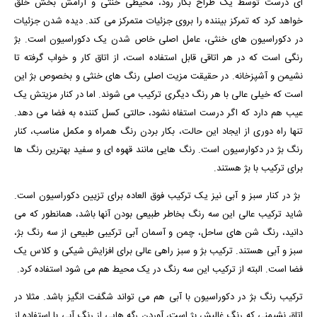
ای درست توسط یک طراح بکار رود، محیطی خنثی و آرامش بخش خلق
خواهد کرد که تمرکز بیننده را بروی جزئیات متمرکز می کند. دیده شدن جزئیات
در دکوراسیون های خنثی، عامل اصلی خاص شدن یک دکوراسیون است. بژ
رنگی است که در هر اتاقی قابل استفاده است، از اتاق کار و خواب گرفته تا
نشیمن و آشپزخانه. در حقیقت مزیت اصلی رنگ های خنثی و بخصوص بژ این
است که خیلی عالی با هر رنگ دیگری ترکیب می شوند. اما در کنار مزیتش یک
عیب هم دارد که اگر درست استفاه نشود، حالتی کسل کننده به فضا می دهد.
تنها راه دوری از ایجاد این حالت، بکار بردن رنگ همراه و مکمل مناسب، کنار
رنگ بژ در دکوارسیون است. رنگ هایی مانند قهوه ای و سفید بهترین رنگ ها
برای ترکیب با بژ هستند.
بژ در کنار سبز و آبی نیز یک ترکیب فوق العاده برای تزیین دکوراسیون است.
شاید ترکیب عالی این سه رنگ بخاطر طبیعی بودن آنها باشد، همانطور که می
دانید، رنگ شن های ساحل، چمن و آسمان آبی ترکیبی طبیعی از سه رنگ بژ،
سبز و آبی هستند. ترکیب بژ و سبز راهی عالی برای افزایش شیکی و کلاس یک
فضا است. البته از ترکیب این سه رنگ در یک محیط هم می شود استفاده کرد.
ترکیب رنگ بژ در دکوراسیون با آبی هم می تواند شگفت انگیز باشد. مثلا در
اتاق نشیمنی که رنگ غالبش بژ است، آوردن رگه هایی از رنگ آبی با استفاده از