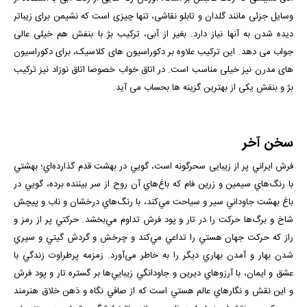
وسایل جزئی مانند گلدان و تابلو نقاشی، تنها چیزی است که نشیمن برای زیباتر
دیده شدن به آنها نیاز دارد. بغیر از آبی، ترکیب بژ با بنفش هم خیلی عالی
جواب می دهد. این ترکیب علاوه بر دکوراسیون های کلاسیک، برای دکوراسیون
های مدرن نیز خیلی مناسب است. در اتاق خواب خصوصا اتاق نوزاد نیز ترکیب
بژ و بنفش یکی از بهترین گزینه ها بحساب می آید.
سخن آخر
فرش ايراني پر از زيبایی سحرگونه است، گويي در بهشت قدم گذارده‌اي؛ بهشتي
با رنگ‌هاي سيمين و زرين فام كه باغ‌هاي آن روح از سر بيننده برده، ‌گويي در
باغ بهشت جاوداني سير و سياحت مي‌كند، با رنگ‌هاي درخشان و ناب و پیچش
شاخ و برگ‌ها حركت را در تار و پود فرش تداوم مي‌بخشد. حركتي پر از رمز و
راز كه حركت جهان هستي را تداعي مي‌كند و چرخش و گردش گيتي و سپري
شدن بهار و آمدن بهاري ديگر را به خاطر می‌آورد. زمزمه پرطراوت زندگي با
عشق و ايمان، با آرزوهاي ديرين و جاودانگي زيبايي‌ها بر گستره تار و پود فرش
و اين نقش و نگارهاي عالم هستي است كه از صافي نگاه و ذهن خلاق هنرمند