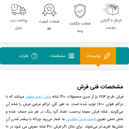
ارسال با گارانتی
پرداخت درب
ضمانت کیفیت
ضمانت بازگشت
سلامت
منزل
کالا
وجه
توضیحات
مشخصات
نظرات
مشخصات فنی فرش
فرش طرح 2113 بژ از سری محصولات 410 شانه
فرش زمرد مشهد
می­باشد که با
تراکم طولی 1700 تولید شده است. به طور کلی تراکم عرضی فرش را شانه آن
می‌گویند. شانه فرش عموما برحسب تعداد گره رنگ در هر متر حساب شده و
عامل اصلی تعیین
قیمت فرش ماشینی
به شمار می‌رود چراکه با بیشتر شدن آن
نقش‌ها ظریف‌تر می‌شوند. برای مثال اگر فرش 410 شانه معرفی می شود در 10