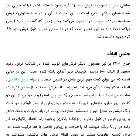
سانتی متر از «عرض» فرش باید 41 گره وجود داشته باشد. تراکم طولی نیز
شبیه همان تراکم عرضی است با این تفاوت که آن را در نیمه «طولی» فرش
محاسبه نموده و سپس در 2 ضرب می‌کنند یعنی زمانی که گفته می‌شود فرشی
تراکم 1700 دارد به این معنی است که در 10 سانتی متر از طول فرش باید 85
گره وجود داشته باشد.
جنس الیاف
طرح 2113 بژ نیز همچون دیگر فرش‌های تولید شده در شرکت فرش زمرد
مشهد از الیاف 100 درصد اکریلیک بایر آلمان بافته شده است. این در حالی
است که می توان گفت مهم ترین عامل در تعیین کیفیت و دوام
فرش ماشینی
،
الیاف یه کار رفته در آن می‌باشد. امروزه الیاف فرش عمدتا یا از جنس اکریلیک
ساخته می‌شوند ، یا از ابریشم مصنوعی (همان پلی استر) و یا ترکیبی از این دو
که در این میان، نخ‌های اکریلیک به خاطر برخورداری از عمر طولانی تر، ثبات
رنگ بیشتر در مقابل نور و شستشو، مقاومت بیشتر در برابر حرارت و حفظ ظاهر
و زیبایی فرش در طول زمان، از جایگاه بالاتری برخوردارند. تعداد رنگ­­های به کار
رفته در آن 8 رنگ می­باشد که با ظرافت و زیبایی خاصی با هم ترکیب شده­ اند.
برای کسب اطلاعات بیشتر در مورد انواع فرش های ماشینی میتوانید به