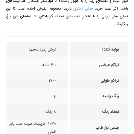
عبور كرده و نقشه‌ای زیبا را به ظهور رسانده تا نوازشگر چشمان هر بیننده­ای
باشد. اگر قصد خرید
فرش فانتزی
دارید مجموعه ایفرش آماده است تا این
تجلی هنر ایرانی را با افتخار تقدیمتان نماید؛ گوارایتان باد تماشای این باغ
رنگارنگ.
تولید کننده
فرش زمرد مشهد
تراکم عرضی
410 شانه
تراکم طولی
1700
رنگ زمینه
بژ
تعداد رنگ
8 رنگ
100% اکریلیک هیت ست بایر
جنس نخ خاب
آلمان