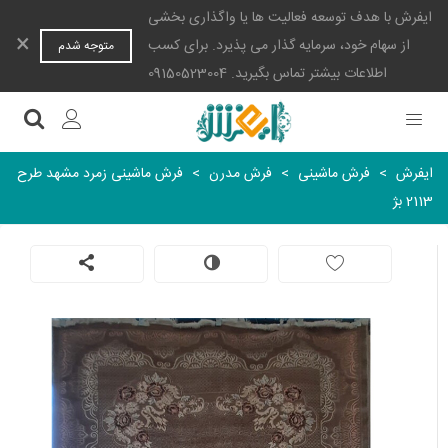
ایفرش با هدف توسعه فعالیت ها یا واگذاری بخشی
×
از سهام خود، سرمایه گذار می پذیرد. برای کسب
متوجه شدم
اطلاعات بیشتر تماس بگیرید. 09150523004
ایفرش
>
فرش ماشینی
>
فرش مدرن
>
فرش ماشینی زمرد مشهد طرح
2113 بژ