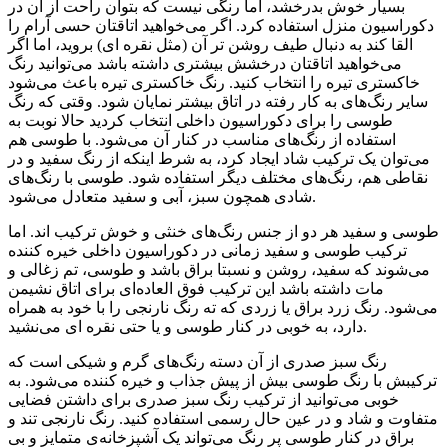
بسیار خوش بدرخشد، اما رنگی نیست که بتوان راحت از آن در
دکوراسیون منزل استفاده کرد. اگر می‌خواهید اتاقتان حسی آرام را
القا کند به دنبال طیف روشن تر آن (مثل نقره ای) بروید، اما اگر
می‌خواهید اتاقتان درخشش بیشتری داشته باشد می‌توانید رنگ
خاکستری تیره‌ را انتخاب کنید. رنگ خاکستری تیره‌ باعث می‌شود
سایر رنگ‌های به کار رفته در اتاق بیشتر نمایان شود. وقتی که رنگ
طوسی را برای دکوراسیون داخلی انتخاب کردید حالا نوبت به
استفاده از رنگ‌های مناسب در کنار آن می‌شود. با طوسی هم
می‌توان یک ترکیب شاد ایجاد کرد، به شرط اینکه از رنگ سفید و در
نقاطی هم، رنگ‌های مختلف دیگر استفاده شود. طوسی با رنگ‌های
شادی همچون سبز، آبی و سفید متعادل می‌شود.
طوسی و سفید هر دو از جنس رنگ‌های خنثی و خوش ترکیب اند. اما
ترکیب طوسی و سفید زمانی در دکوراسیون داخلی خیره کننده
می‌شوند که سفید، روشن و نسبتا براق باشد و طوسی، تم زغالی و
مات داشته باشد این ترکیب فوق العاده‌ای برای اتاق نشیمن
می‌شود. رنگ زرد براق یا زردی که ته رنگ نارنجی را با خود به همراه
دارد، به خوبی در کنار طوسی و یا حتی نقره ای می‌نشید.
رنگ سبز صدری از آن دسته رنگ‌های گرم و شیکی است که
ترکیبش با رنگ طوسی بیش از پیش جذاب و خیره کننده می‌شود. به
خوبی می‌توانید از ترکیب رنگ سبز صدری برای داشتن فضایی
متفاوت و شاد و در عین حال رسمی استفاده کنید. رنگ نارنجی تند و
براق در کنار طوسی پر رنگ می‌تواند یک آشپزخانه‌ی متمایز و بی