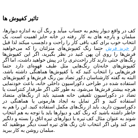
تاثیر کفپوش ها
کف در واقع دیوار پنجم به حساب می­آید و رنگ آن به اندازه دیوارها،
مبلمان و پارچه­ های به کار رفته در خانه حایز اهمیت است. یک
انتخاب خوب برای کف باقی کار را راحت و دلچسب می­کند لذا قبل
از
خرید فرش
حتما رنگ کفپوش‌های منزلتان را که می‌خواهید
فرش‌ها را روی آن پهن کنید در نظر بگیرید، اگر این کفپوش‌ها
رنگ‌های خنثی دارند کار راحت‌تری را در پیش خواهید داشت، اما اگر
کفپوش‌های خانه‌تان رنگ‌هایی مثل طیف قهوه‌ای دارد حتما
فرش‌هایی را انتخاب کنید که با کفپوش‌ها هماهنگی داشته باشد،
البته به گفته کارشناسان دکور تضاد بین رنگ فرش‌ها و کفپوش‌های
استفاده شده در طراحی دکوراسیون داخلی خانه، باعث خودنمایی
هرچه بیشتر فرش‌ها می‌شود. به طور کلی اگر طرفدار کنتراست یا
تضاد در دکوراسیون تلفیقی خانه هستید باید از رنگ‌های متضاد
استفاده کنید و اگر تمایل به ایجاد هارمونی یا هماهنگی در
دکوراسیون دارید، باید از رنگ‌های مکمل استفاده کنید. این را هم به
خاطر داشته باشید که رنگ کف و دیوارها باید با توجه به هم انتخاب
شوند به عنوان مثال کف تیره با دیوارهای تیره اتاق را بسته و دلگیر
می کند ولی اگر انتخاب تان رنگ های تیره است دیگر موظفید که
مبلمان روشن به کار ببرید.