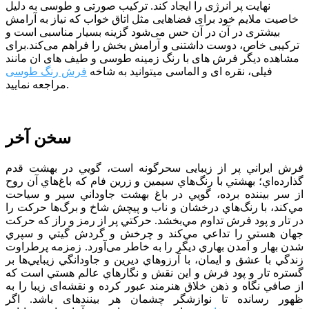
نهایت پر انرژی را ایجاد کند. ترکیب صورتی و طوسی به دلیل
خاصیت ملایم خود برای فضا‌هایی مثل اتاق خواب که نیاز به آرامش
بیشتری در آن در آن حس می‌شود گزینه بسیار مناسبی است و
ترکیبی خاص، دوست داشتنی و آرامش بخش را فراهم می‌کند.برای
مشاهده دیگر فرش های با رنگ زمینه طوسی و طیف های ان مانند
فیلی، نقره ای و الماسی میتوانید به شاخه
فرش رنگ طوسی
مراجعه نمایید.
سخن آخر
فرش ايراني پر از زيبایی سحرگونه است، گويي در بهشت قدم
گذارده‌اي؛ بهشتي با رنگ‌هاي سيمين و زرين فام كه باغ‌هاي آن روح
از سر بيننده برده، ‌گويي در باغ بهشت جاوداني سير و سياحت
مي‌كند، با رنگ‌هاي درخشان و ناب و پیچش شاخ و برگ‌ها حركت را
در تار و پود فرش تداوم مي‌بخشد. حركتي پر از رمز و راز كه حركت
جهان هستي را تداعي مي‌كند و چرخش و گردش گيتي و سپري
شدن بهار و آمدن بهاري ديگر را به خاطر می‌آورد. زمزمه پرطراوت
زندگي با عشق و ايمان، با آرزوهاي ديرين و جاودانگي زيبايي‌ها بر
گستره تار و پود فرش و اين نقش و نگارهاي عالم هستي است كه
از صافي نگاه و ذهن خلاق هنرمند عبور كرده و نقشه‌ای زیبا را به
ظهور رسانده تا نوازشگر چشمان هر بیننده­ای باشد. اگر