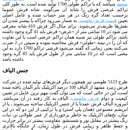
مشهد
می­باشد که با تراکم طولی 1700 تولید شده است. به طور کلی
تراکم عرضی فرش را شانه آن می‌گویند. شانه فرش عموما
برحسب تعداد گره رنگ در هر متر حساب شده و عامل اصلی
تعیین
قیمت فرش ماشینی
به شمار می‌رود چراکه با بیشتر شدن آن
نقش‌ها ظریف‌تر می‌شوند. برای مثال اگر فرش 410 شانه معرفی
می شود در 10 سانتی متر از «عرض» فرش باید 41 گره وجود داشته
باشد. تراکم طولی نیز شبیه همان تراکم عرضی است با این تفاوت
که آن را در نیمه «طولی» فرش محاسبه نموده و سپس در 2 ضرب
می‌کنند یعنی زمانی که گفته می‌شود فرشی تراکم 1700 دارد به این
معنی است که در 10 سانتی متر از طول فرش باید 85 گره وجود
داشته باشد.
جنس الیاف
طرح 5123 طوسی نیز همچون دیگر فرش‌های تولید شده در شرکت
فرش زمرد مشهد از الیاف 100 درصد اکریلیک بایر آلمان بافته شده
است. این در حالی است که می توان گفت مهم ترین عامل در تعیین
کیفیت و دوام
فرش ماشینی
، الیاف یه کار رفته در آن می‌باشد.
امروزه الیاف فرش عمدتا یا از جنس اکریلیک ساخته می‌شوند ، یا از
ابریشم مصنوعی (همان پلی استر) و یا ترکیبی از این دو که در این
میان، نخ‌های اکریلیک به خاطر برخورداری از عمر طولانی تر، ثبات
رنگ بیشتر در مقابل نور و شستشو، مقاومت بیشتر در برابر حرارت
و حفظ ظاهر و زیبایی فرش در طول زمان، از جایگاه بالاتری