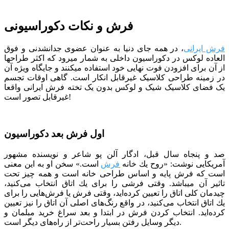
فرش و نکات دکوراسیونی
فرش ایرانی
، در همه جای دنیا به عنوان عضوی جدانشدنی و فوق
العاده لوکس در دکوراسیون داخلی به شمار میرود که اکثر طراح­ها
از آن برای افزودن فوت نهایی خود استفاده می­کنند و جایگاه ویژه آن
در زمینه طراحی کلاسیک غیرقابل انکار است. گاهی اوقات تجسم
یک فضای کلاسیک شیک و لوکس بدون یک تخته فرش ایرانی واقعا
غیرقابل تصور است!
اول فرش بعد دکوراسیون
صد و پنجاه سال قبل، ادگار آلن پو شاعر و نویسنده مشهور
آمریکایی نوشت: «روح یك خانه
فرش
است.» سخن او به این معنی
است كه فرش پایه و اساس طراحی خانه است و همه چیز تحت
تاثیر آن می­باشد. وقتی فرشی را برای یك اتاق انتخاب می‌كنید،
چیدمان كلی اتاق را تعیین كرده‌اید، وقتی فرش یا فرش‌هایی را برای
یك اتاق انتخاب می‌كنید، در واقع رنگ‌های اصلی آن اتاق را نیز تعیین
كرده‌اید. انتخاب کردن فرش در ابتدا و بعد سراغ خرید مبلمان و
دیگر وسایل رفتن بسیار راحت‌تر از راه‌های دیگر است.