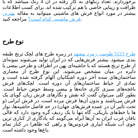
برخوردارند. تعداد رنگ­­های به کار رفته در آن 4 رنگ می­باشد که با
ظرافت و زیبایی خاصی با هم ترکیب شده­ اند.
برای کسب اطلاعات
بیشتر در مورد انواع فرش های ماشینی میتوانید به مقاله
بهترین
مراجعه کنید.
فرش ماشینی کدام است؟
نوع طرح
طرح 5123 طوسی زمرد مشهد
در زمره طرح های لچک ترنج طبقه
بندی می­شود. بیشتر فرش‌هایی که در ایران تولید می‌شوند نمونه‌ای
از طرح ترنج هستند که با حاشیه‌ای پهن در اطراف و طرحی بیضی یا
دایره در میان مشخص می‌شوند. این نوع طرح از معماری
ساختمان‌های سده آخر دوره اشکانیان الهام گرفته شده است و
نمادی از حیاط ساختمان‌های آن دوره است. لچک‌های فرش
باغچه‌های سبزی کاری خانه‌ها و بیضی وسط حوض حیاط است.
بطور کلی می‌توان گفت که نقش و نگارهای فرش زبان گویای یک
فرش می‌باشند و بدون آن‌ها فرش مرده است. در فرش ایرانی (و
تحت تأثیر آن در عمده فرش‌های جهان) در حد فاصل حاشیه‌ها، نوار
ها یا خط‌های باریکی، ‌گاه تنها با یک ردیف گره وجود دارد که قالی
بافان غرب ایران به آن‌ها آبراه می‌گویند که یادگاری از کناری ترین
جوی آب شبکه‌ آبیاری فردوس‌ها و راهی که ظاهرا در کنار تمام
باغ‌ها وجود داشته است.