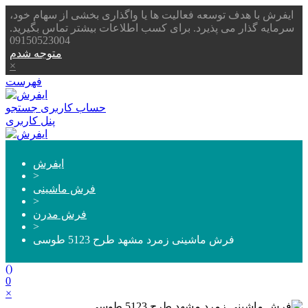
ایفرش با هدف توسعه فعالیت ها یا واگذاری بخشی از سهام خود،
سرمایه گذار می پذیرد. برای کسب اطلاعات بیشتر تماس بگیرید.
09150523004
متوجه شدم
×
فهرست
حساب کاربری
جستجو
پنل کاربری
ایفرش
>
فرش ماشینی
>
فرش مدرن
>
فرش ماشینی زمرد مشهد طرح 5123 طوسی
(
)
0
×