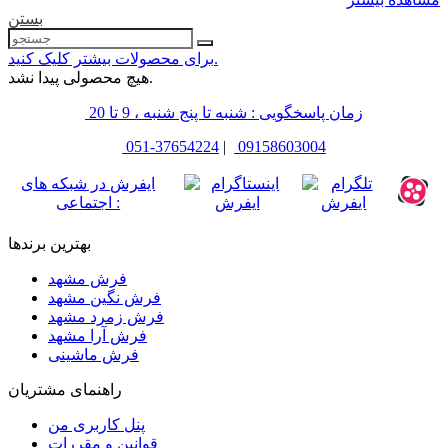
بستن
برای محصولات بیشتر کلیک کنید.
هیچ محصولی پیدا نشد.
زمان پاسخگویی : شنبه تا پنج شنبه ، 9 تا 20
051-37654224
|
09158603004
ایفرش در شبکه های
اجتماعی :
بهترین برندها
فرش مشهد
فرش نگین مشهد
فرش زمرد مشهد
فرش آرا مشهد
فرش ماشینی
راهنمای مشتریان
پنل کاربری من
قوانین و مقررات