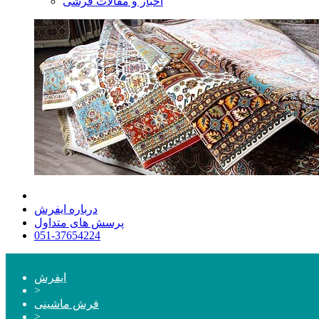
اخبار و مقالات فرشی
درباره ایفرش
پرسش های متداول
051-37654224
ایفرش
>
فرش ماشینی
>