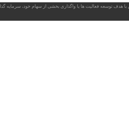
ا هدف توسعه فعالیت ها یا واگذاری بخشی از سهام خود، سرمایه گذار می پذ