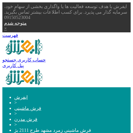
ایفرش با هدف توسعه فعالیت ها یا واگذاری بخشی از سهام خود،
سرمایه گذار می پذیرد. برای کسب اطلاعات بیشتر تماس بگیرید.
09150523004
متوجه شدم
×
فهرست
حساب کاربری
جستجو
پنل کاربری
ایفرش
>
فرش ماشینی
>
فرش مدرن
>
فرش ماشینی زمرد مشهد طرح 2111 بژ