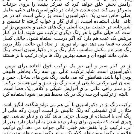
آرامش بخش خلق خواهد کرد که تمرکز بیننده را بروی جزئیات
متمرکز می کند. دیده شدن جزئیات در دکوراسیون های خنثی، عامل
اصلی خاص شدن یک دکوراسیون است. بژ رنگی است که در هر
اتاقی قابل استفاده است، از اتاق کار و خواب گرفته تا نشیمن و
آشپزخانه. در حقیقت مزیت اصلی رنگ های خنثی و بخصوص بژ این
است که خیلی عالی با هر رنگ دیگری ترکیب می شوند. اما در کنار
مزیتش یک عیب هم دارد که اگر درست استفاه نشود، حالتی کسل
کننده به فضا می دهد. تنها راه دوری از ایجاد این حالت، بکار بردن
رنگ همراه و مکمل مناسب، کنار رنگ بژ در دکوارسیون است. رنگ
هایی مانند قهوه ای و سفید بهترین رنگ ها برای ترکیب با بژ هستند.
بژ در کنار سبز و آبی نیز یک ترکیب فوق العاده برای تزیین
دکوراسیون است. شاید ترکیب عالی این سه رنگ بخاطر طبیعی
بودن آنها باشد، همانطور که می دانید، رنگ شن های ساحل، چمن و
آسمان آبی ترکیبی طبیعی از سه رنگ بژ، سبز و آبی هستند. ترکیب
بژ و سبز راهی عالی برای افزایش شیکی و کلاس یک فضا است.
البته از ترکیب این سه رنگ در یک محیط هم می شود استفاده کرد.
ترکیب رنگ بژ در دکوراسیون با آبی هم می تواند شگفت انگیز باشد.
مثلا در اتاق نشیمنی که رنگ غالبش بژ است، آوردن رگه هایی از
رنگ آبی با استفاده از وسایل جزئی مانند گلدان و تابلو نقاشی، تنها
چیزی است که نشیمن برای زیباتر دیده شدن به آنها نیاز دارد. بغیر از
آبی، ترکیب بژ با بنفش هم خیلی عالی جواب می دهد. این ترکیب
علاوه بر دکوراسیون های کلاسیک، برای دکوراسیون های مدرن نیز