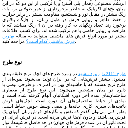
ابریشم مصنوعی (همان پلی استر) و یا ترکیبی از این دو که در این
میان، نخ‌های اکریلیک به خاطر برخورداری از عمر طولانی تر، ثبات
رنگ بیشتر در مقابل نور و شستشو، مقاومت بیشتر در برابر حرارت
و حفظ ظاهر و زیبایی فرش در طول زمان، از جایگاه بالاتری
برخوردارند. تعداد رنگ­­های به کار رفته در آن 4 رنگ می­باشد که با
ظرافت و زیبایی خاصی با هم ترکیب شده­ اند.
برای کسب اطلاعات
بیشتر در مورد انواع فرش های ماشینی میتوانید به مقاله
بهترین
مراجعه کنید.
فرش ماشینی کدام است؟
نوع طرح
طرح 2111 بژ زمرد مشهد
در زمره طرح های لچک ترنج طبقه بندی
می­شود. بیشتر فرش‌هایی که در ایران تولید می‌شوند نمونه‌ای از
طرح ترنج هستند که با حاشیه‌ای پهن در اطراف و طرحی بیضی یا
دایره در میان مشخص می‌شوند. این نوع طرح از معماری
ساختمان‌های سده آخر دوره اشکانیان الهام گرفته شده است و
نمادی از حیاط ساختمان‌های آن دوره است. لچک‌های فرش
باغچه‌های سبزی کاری خانه‌ها و بیضی وسط حوض حیاط است.
بطور کلی می‌توان گفت که نقش و نگارهای فرش زبان گویای یک
فرش می‌باشند و بدون آن‌ها فرش مرده است. در فرش ایرانی (و
تحت تأثیر آن در عمده فرش‌های جهان) در حد فاصل حاشیه‌ها، نوار
ها یا خط‌های باریکی، ‌گاه تنها با یک ردیف گره وجود دارد که قالی