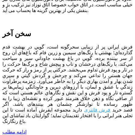
خیلی مناسب است. در اتاق خواب خصوصا اتاق نوزاد نیز ترکیب بژ و
بنفش یکی از بهترین گزینه ها بحساب می آید.
سخن آخر
فرش ايراني پر از زيبایی سحرگونه است، گويي در بهشت قدم
گذارده‌اي؛ بهشتي با رنگ‌هاي سيمين و زرين فام كه باغ‌هاي آن روح
از سر بيننده برده، ‌گويي در باغ بهشت جاوداني سير و سياحت
مي‌كند، با رنگ‌هاي درخشان و ناب و پیچش شاخ و برگ‌ها حركت را
در تار و پود فرش تداوم مي‌بخشد. حركتي پر از رمز و راز كه حركت
جهان هستي را تداعي مي‌كند و چرخش و گردش گيتي و سپري
شدن بهار و آمدن بهاري ديگر را به خاطر می‌آورد. زمزمه پرطراوت
زندگي با عشق و ايمان، با آرزوهاي ديرين و جاودانگي زيبايي‌ها بر
گستره تار و پود فرش و اين نقش و نگارهاي عالم هستي است كه
از صافي نگاه و ذهن خلاق هنرمند عبور كرده و نقشه‌ای زیبا را به
ظهور رسانده تا نوازشگر چشمان هر بیننده­ای باشد. اگر
قصد خرید
فرش فانتزی
دارید مجموعه ایفرش آماده است تا این
تجلی هنر ایرانی را با افتخار تقدیمتان نماید؛ گوارایتان باد تماشای این
باغ رنگارنگ.
ادامه مطلب