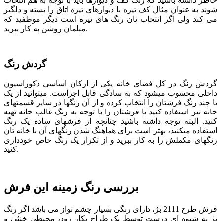
خاطر داشته باشید که رنگ کف و دیوارها باید با توجه به هم انتخاب
شوند به عنوان مثال کف تیره با دیوارهای تیره اتاق را بسته و دلگیر
می کند ولی اگر انتخاب تان رنگ های تیره است دیگر موظفید که
مبلمان روشن به کار ببرید.
گردش رنگ
گردش رنگ در کل فضای خانه یکی از ارکان اساسی دکوراسیون
داخلی محسوب می­شود که به سادگی قابل اجراست. می­توانید از یک
یا چند رنگ فرش­تان را انتخاب کرده و از آن رنگ­ها در سایر قسمت­های
خانه نیز استفاده کنید یا فرشتان را با توجه به رنگ غالب خانه تهیه
کنید. البته توجه داشته باشید چنانچه از فرش­های ساده یک رنگ
استفاده می­کنید، بهتر است برای هماهنگ شدن رنگ­های آن با خانه­ تان
رنگ­های مکملش را به کار ببرید و از تکرار یک رنگ خاص خودداری
کنید.
بررسی رنگ زمینه این فرش
فرش طرح 2111 بژ، دارای رنگی بسیار چشم نواز می­ باشد اگر رنگ
بژ به شیوه ای درست توسط یک طراح بکار رود، محیطی خنثی و