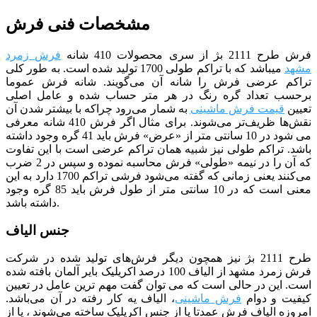
مشخصات فنی فرش
فرش طرح 2111 بژ از سری محصولات 410 شانه
فرش زمرد
مشهد
می­باشد که با تراکم طولی 1700 تولید شده است. به طور کلی
تراکم عرضی فرش را شانه آن می‌گویند. شانه فرش عموما
برحسب تعداد گره رنگ در هر متر حساب شده و عامل اصلی
تعیین
قیمت فرش ماشینی
به شمار می‌رود چراکه با بیشتر شدن آن
نقش‌ها ظریف‌تر می‌شوند. برای مثال اگر فرش 410 شانه معرفی
می شود در 10 سانتی متر از «عرض» فرش باید 41 گره وجود داشته
باشد. تراکم طولی نیز شبیه همان تراکم عرضی است با این تفاوت
که آن را در نیمه «طولی» فرش محاسبه نموده و سپس در 2 ضرب
می‌کنند یعنی زمانی که گفته می‌شود فرشی تراکم 1700 دارد به این
معنی است که در 10 سانتی متر از طول فرش باید 85 گره وجود
داشته باشد.
جنس الیاف
طرح 2111 بژ نیز همچون دیگر فرش‌های تولید شده در شرکت
فرش زمرد مشهد از الیاف 100 درصد اکریلیک بایر آلمان بافته شده
است. این در حالی است که می توان گفت مهم ترین عامل در تعیین
کیفیت و دوام
فرش ماشینی
، الیاف یه کار رفته در آن می‌باشد.
امروزه الیاف فرش عمدتا یا از جنس اکریلیک ساخته می‌شوند ، یا از