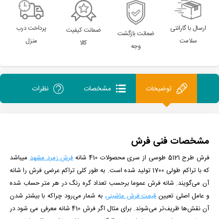
ارسال با گارانتی
پرداخت درب
ضمانت کیفیت
ضمانت بازگشت
سلامت
منزل
کالا
وجه
توضیحات
مشخصات
نظرات
مشخصات فنی فرش
فرش طرح 5121 طوسی از سری محصولات 410 شانه
فرش زمرد مشهد
می­باشد
که با تراکم طولی 1700 تولید شده است. به طور کلی تراکم عرضی فرش را شانه
آن می‌گویند. شانه فرش عموما برحسب تعداد گره رنگ در هر متر حساب شده
و عامل اصلی تعیین
قیمت فرش ماشینی
به شمار می‌رود چراکه با بیشتر شدن
آن نقش‌ها ظریف‌تر می‌شوند. برای مثال اگر فرش 410 شانه معرفی می شود در