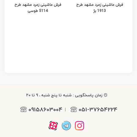
فرش ماشینی زمرد مشهد طرح
فرش ماشینی زمرد مشهد طرح
1913 بژ
5114 طوسی
زمان پاسخگویی : شنبه تا پنج شنبه ، 9 تا 20
09158603004
051-37654224
|