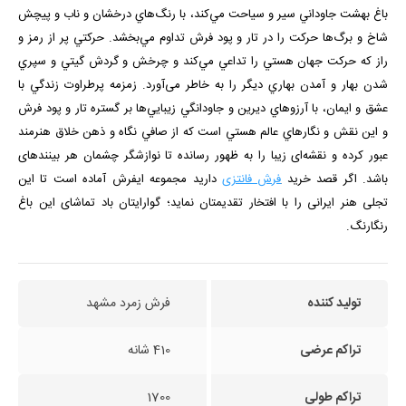
باغ بهشت جاوداني سير و سياحت مي‌كند، با رنگ‌هاي درخشان و ناب و پیچش
شاخ و برگ‌ها حركت را در تار و پود فرش تداوم مي‌بخشد. حركتي پر از رمز و
راز كه حركت جهان هستي را تداعي مي‌كند و چرخش و گردش گيتي و سپري
شدن بهار و آمدن بهاري ديگر را به خاطر می‌آورد. زمزمه پرطراوت زندگي با
عشق و ايمان، با آرزوهاي ديرين و جاودانگي زيبايي‌ها بر گستره تار و پود فرش
و اين نقش و نگارهاي عالم هستي است كه از صافي نگاه و ذهن خلاق هنرمند
عبور كرده و نقشه‌ای زیبا را به ظهور رسانده تا نوازشگر چشمان هر بیننده­ای
باشد. اگر قصد خرید
فرش فانتزی
دارید مجموعه ایفرش آماده است تا این
تجلی هنر ایرانی را با افتخار تقدیمتان نماید؛ گوارایتان باد تماشای این باغ
رنگارنگ.
تولید کننده
فرش زمرد مشهد
تراکم عرضی
410 شانه
تراکم طولی
1700