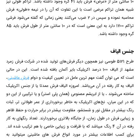
10 سانتی متر از «عرض» فرش باید 41 گره وجود داشته باشد. تراکم طولی نیز
شبیه همان تراکم عرضی است با این تفاوت که آن را در نیمه «طولی» فرش
محاسبه نموده و سپس در 2 ضرب می‌کنند یعنی زمانی که گفته می‌شود فرشی
تراکم 1700 دارد به این معنی است که در 10 سانتی متر از طول فرش باید 85
گره وجود داشته باشد.
جنس الیاف
طرح 5121 طوسی نیز همچون دیگر فرش‌های تولید شده در شرکت فرش زمرد
مشهد از الیاف 100 درصد اکریلیک بایر آلمان بافته شده است. این در حالی
است که می توان گفت مهم ترین عامل در تعیین کیفیت و دوام
فرش ماشینی
،
الیاف یه کار رفته در آن می‌باشد. امروزه الیاف فرش عمدتا یا از جنس اکریلیک
ساخته می‌شوند ، یا از ابریشم مصنوعی (همان پلی استر) و یا ترکیبی از این دو
که در این میان، نخ‌های اکریلیک به خاطر برخورداری از عمر طولانی تر، ثبات
رنگ بیشتر در مقابل نور و شستشو، مقاومت بیشتر در برابر حرارت و حفظ ظاهر
و زیبایی فرش در طول زمان، از جایگاه بالاتری برخوردارند. تعداد رنگ­­های به کار
رفته در آن 4 رنگ می­باشد که با ظرافت و زیبایی خاصی با هم ترکیب شده­ اند.
برای کسب اطلاعات بیشتر در مورد انواع فرش های ماشینی میتوانید به