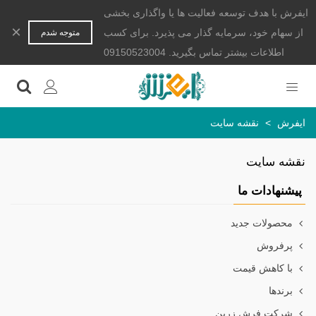
ایفرش با هدف توسعه فعالیت ها یا واگذاری بخشی
×
از سهام خود، سرمایه گذار می پذیرد. برای کسب
متوجه شدم
اطلاعات بیشتر تماس بگیرید. 09150523004
ایفرش
>
نقشه سایت
نقشه سایت
پیشنهادات ما
محصولات جدید
پرفروش
با کاهش قیمت
برندها
شرکت فرش زرین